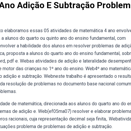
 Ano Adição E Subtração Proble
to elaboramos essas 05 atividades de matemática 4 ano envol
 a alunos do quarto ou quinto ano do ensino fundamental, com
volver a habilidade dos alunos em resolver problemas de adiç
ca, proposta a alunos do quarto ano do ensino fundamental, sob
rd, pdf e. Webas atividades de adição e lateralidade desempe
e motor das crianças no 1º ano do ensino. Web4º ano matemátic
 adição e subtração. Webneste trabalho é apresentado o result
 da resolução de problemas no documento base nacional comum
oblemas.
dade de matemática, direcionada aos alunos do quarto ano do e
emas de adição e. Web(ef05ma07) resolver e elaborar problem
s racionais, cuja representação decimal seja finita,. Webativid
ituações problema de problemas de adição e subtração.