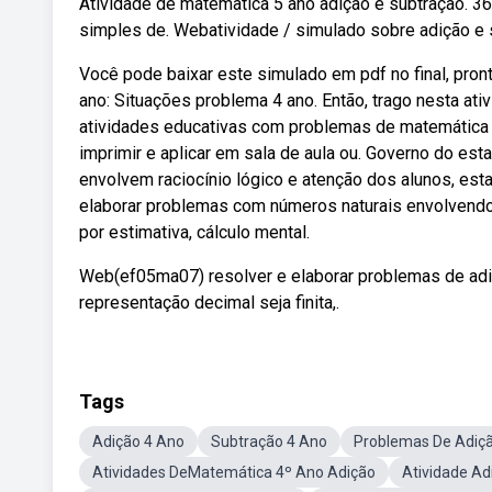
Atividade de matematica 5 ano adição e subtração. 36
simples de. Webatividade / simulado sobre adição e s
Você pode baixar este simulado em pdf no final, pro
ano: Situações problema 4 ano. Então, trago nesta a
atividades educativas com problemas de matemática 
imprimir e aplicar em sala de aula ou. Governo do es
envolvem raciocínio lógico e atenção dos alunos, es
elaborar problemas com números naturais envolvendo a
por estimativa, cálculo mental.
Web(ef05ma07) resolver e elaborar problemas de adi
representação decimal seja finita,.
Tags
Adição 4 Ano
Subtração 4 Ano
Problemas De Adiç
Atividades DeMatemática 4º Ano Adição
Atividade Ad