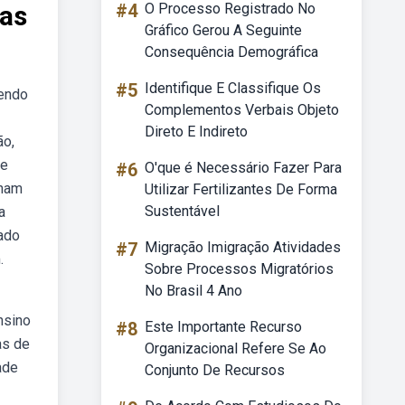
mas
#4
O Processo Registrado No
Gráfico Gerou A Seguinte
Consequência Demográfica
#5
Identifique E Classifique Os
vendo
Complementos Verbais Objeto
Direto E Indireto
ão,
re
#6
O'que é Necessário Fazer Para
nham
Utilizar Fertilizantes De Forma
Sustentável
a
ado
#7
Migração Imigração Atividades
.
Sobre Processos Migratórios
No Brasil 4 Ano
nsino
#8
Este Importante Recurso
as de
Organizacional Refere Se Ao
ade
Conjunto De Recursos