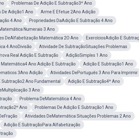
no
Problemas De Adição E Subtração3º Ano
s De Adição1 Ano
Arme E Efetue 2Ano Adição
cação 4 Ano
Propriedades DaAdição E Subtração 4 Ano
eMatemática Numerais 3 Ano
des DeAlfabetização Matemática 2O Ano
ExercíciosAdição E Subtra
ca 4 AnoDivisão
Atividade De SubtraçãoSituações Problemas
rova Real Adição E Subtração
AdiçãoSimples 1 Ano
e Matemática4 Ano Adição E Subtração
Adição E Subtração1 Ano
ematicos 3Ano Adição
Atividades DePortuguês 3 Ano Para Imprimir
E Subtração2 Ano Fundamental
Adição E Subtração4º Ano
eMultiplicação 3 Ano
tração
Problema DeMatemática 4 Ano
btração2º Ano
Problemas De Adição E Subtração1 Ano
 DeFração
Atividades DeMatemática Situações Problemas 2 Ano
Adição E SubtraçãoPara Alfabetização
tração