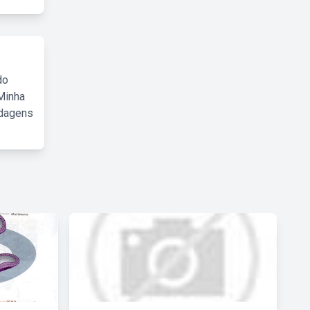
do
Minha
rdagens