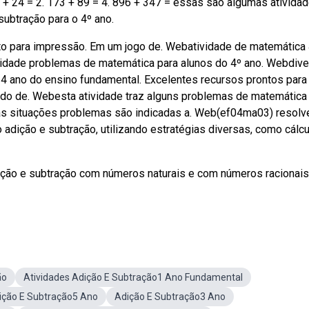
 + 24 = 2. 173 + 89 = 4. 896 + 347 = essas são algumas ativida
ubtração para o 4º ano.
nto para impressão. Em um jogo de. Webatividade de matemática
tividade problemas de matemática para alunos do 4º ano. Webdiv
4 ano do ensino fundamental. Excelentes recursos prontos para
tado de. Webesta atividade traz alguns problemas de matemática
tas situações problemas são indicadas a. Web(ef04ma03) resolv
dição e subtração, utilizando estratégias diversas, como cálcu
ção e subtração com números naturais e com números racionais,
ão
Atividades Adição E Subtração1 Ano Fundamental
ição E Subtração5 Ano
Adição E Subtração3 Ano