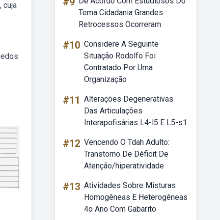
#9
De Acordo Com Estudiosos Do
 cuja
Tema Cidadania Grandes
Retrocessos Ocorreram
#10
Considere A Seguinte
Situação Rodolfo Foi
uedos.
Contratado Por Uma
Organização
#11
Alterações Degenerativas
Das Articulações
Interapofisárias L4-l5 E L5-s1
#12
Vencendo O Tdah Adulto:
Transtorno De Déficit De
Atenção/hiperatividade
#13
Atividades Sobre Misturas
Homogêneas E Heterogêneas
4o Ano Com Gabarito