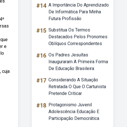
des
#14
A Importância Do Aprendizado
De Informática Para Minha
Futura Profissão
 4º
ersas
#15
Substitua Os Termos
Destacados Pelos Pronomes
 que
Oblíquos Correspondentes
er e
lo
#16
Os Padres Jesuítas
Inauguraram A Primeira Forma
De Educação Brasileira
 cuja
#17
Considerando A Situação
Retratada O Que O Cartunista
Pretende Criticar
#18
Protagonismo Juvenil
Adolescência Educação E
Participação Democrática