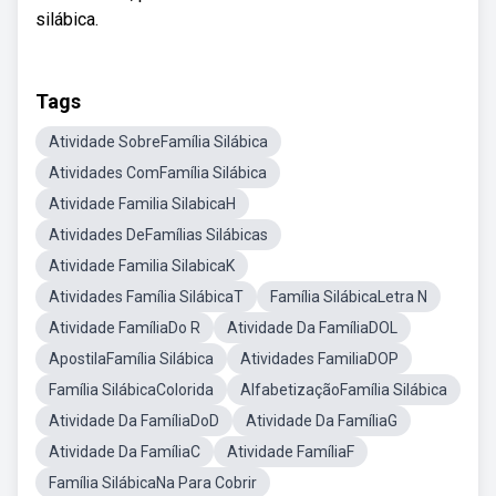
silábica.
Tags
Atividade SobreFamília Silábica
Atividades ComFamília Silábica
Atividade Familia SilabicaH
Atividades DeFamílias Silábicas
Atividade Familia SilabicaK
Atividades Família SilábicaT
Família SilábicaLetra N
Atividade FamíliaDo R
Atividade Da FamíliaDOL
ApostilaFamília Silábica
Atividades FamiliaDOP
Família SilábicaColorida
AlfabetizaçãoFamília Silábica
Atividade Da FamíliaDoD
Atividade Da FamíliaG
Atividade Da FamíliaC
Atividade FamíliaF
Família SilábicaNa Para Cobrir