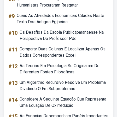
Humanistas Procuraram Resgatar
#9
Quais As Atividades Econômicas Citadas Neste
Texto Dos Antigos Egípcios
#10
Os Desafios Da Escola Públicaparanaense Na
Perspectiva Do Professor Pde
#11
Comparar Duas Colunas E Localizar Apenas Os
Dados Correspondentes Excel
#12
As Teorias Em Psicologia Se Originaram De
Diferentes Fontes Filosoficas
#13
Um Algoritmo Recursivo Resolve Um Problema
Dividindo O Em Subproblemas
#14
Considere A Seguinte Equação Que Representa
Uma Equação De Oxirredução
#15
As Esponjas Desempenham Papéis Importantes