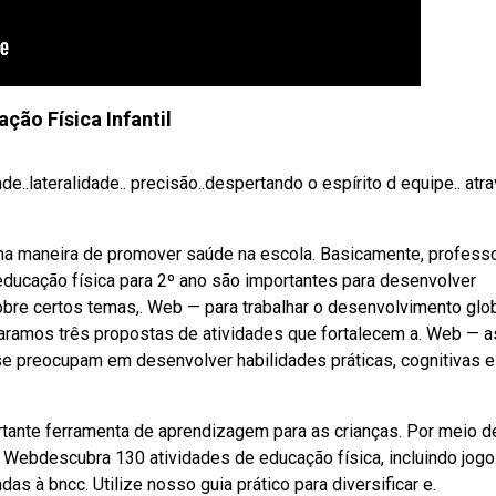
ção Física Infantil
de..lateralidade.. precisão..despertando o espírito d equipe.. atr
ma maneira de promover saúde na escola. Basicamente, profess
ducação física para 2º ano são importantes para desenvolver
re certos temas,. Web — para trabalhar o desenvolvimento glo
paramos três propostas de atividades que fortalecem a. Web — a
 se preocupam em desenvolver habilidades práticas, cognitivas e
ante ferramenta de aprendizagem para as crianças. Por meio de
 Webdescubra 130 atividades de educação física, incluindo jogo
as à bncc. Utilize nosso guia prático para diversificar e.