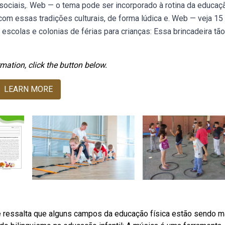
sociais,. Web — o tema pode ser incorporado à rotina da educaç
 com essas tradições culturais, de forma lúdica e. Web — veja 15
colas e colonias de férias para crianças: Essa brincadeira tão
mation, click the button below.
LEARN MORE
e ressalta que alguns campos da educação física estão sendo m