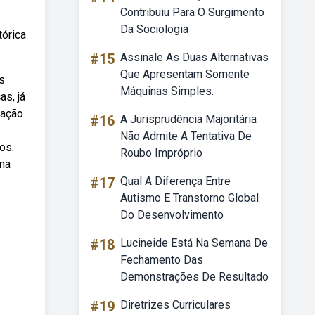
Contribuiu Para O Surgimento
Da Sociologia
tórica
#15
Assinale As Duas Alternativas
Que Apresentam Somente
s
Máquinas Simples.
s, já
cação
#16
A Jurisprudência Majoritária
Não Admite A Tentativa De
os.
Roubo Impróprio
 na
#17
Qual A Diferença Entre
Autismo E Transtorno Global
Do Desenvolvimento
#18
Lucineide Está Na Semana De
Fechamento Das
Demonstrações De Resultado
#19
Diretrizes Curriculares