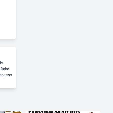
do
Minha
rdagens