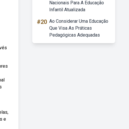
Nacionais Para A Educação
Infantil Atualizada
#20
Ao Considerar Uma Educação
Que Visa As Práticas
Pedagógicas Adequadas
avés
ores
bal
s
las,
s e