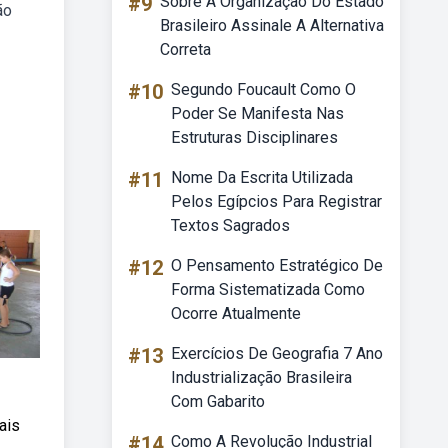
#9
Sobre A Organização Do Estado
ão
Brasileiro Assinale A Alternativa
Correta
#10
Segundo Foucault Como O
Poder Se Manifesta Nas
Estruturas Disciplinares
#11
Nome Da Escrita Utilizada
Pelos Egípcios Para Registrar
Textos Sagrados
#12
O Pensamento Estratégico De
Forma Sistematizada Como
Ocorre Atualmente
#13
Exercícios De Geografia 7 Ano
Industrialização Brasileira
Com Gabarito
ais
#14
Como A Revolução Industrial