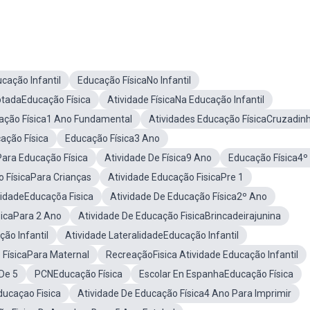
cação Infantil
Educação FísicaNo Infantil
ptadaEducação Física
Atividade FísicaNa Educação Infantil
ação Física1 Ano Fundamental
Atividades Educação FísicaCruzadin
ação Física
Educação Física3 Ano
Para Educação Física
Atividade De Física9 Ano
Educação Física4º
 FísicaPara Crianças
Atividade Educação FisicaPre 1
vidadeEducaçõa Fisica
Atividade De Educação Física2º Ano
sicaPara 2 Ano
Atividade De Educação FisicaBrincadeirajunina
ão Infantil
Atividade LateralidadeEducação Infantil
 FísicaPara Maternal
RecreaçãoFisica Atividade Educação Infantil
De 5
PCNEducação Física
Escolar En EspanhaEducação Física
ducaçao Fisica
Atividade De Educação Física4 Ano Para Imprimir