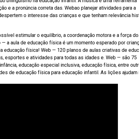
 bilinguismo na educação infantil: A música é uma ferramenta
ção e a pronúncia correta das. Webao planejar atividades para a
despertem o interesse das crianças e que tenham relevância his
ssível estimular o equilíbrio, a coordenação motora e a força do
 — a aula de educação física é um momento esperado por criança
ara educação física! Web — 120 planos de aulas criativas de edu
ras, esportes e atividades para todas as idades e. Web — são 75
nfância, educação especial inclusiva, educação física, entre outr
des de educação física para educação infantil. As lições ajudam