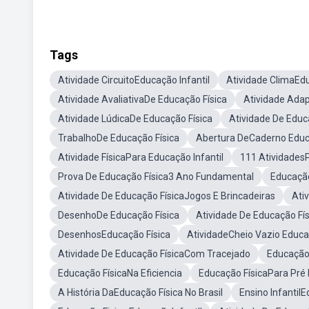
Tags
Atividade CircuitoEducação Infantil
Atividade ClimaEdu
Atividade AvaliativaDe Educação Física
Atividade Ada
Atividade LúdicaDe Educação Física
Atividade De Educ
TrabalhoDe Educação Física
Abertura DeCaderno Educ
Atividade FísicaPara Educação Infantil
111 Atividades
Prova De Educação Física3 Ano Fundamental
Educação
Atividade De Educação FísicaJogos E Brincadeiras
Ati
DesenhoDe Educação Física
Atividade De Educação Fí
DesenhosEducação Física
AtividadeCheio Vazio Educaç
Atividade De Educação FísicaCom Tracejado
Educação
Educação FísicaNa Eficiencia
Educação FísicaPara Pré 
A História DaEducação Física No Brasil
Ensino InfantilE