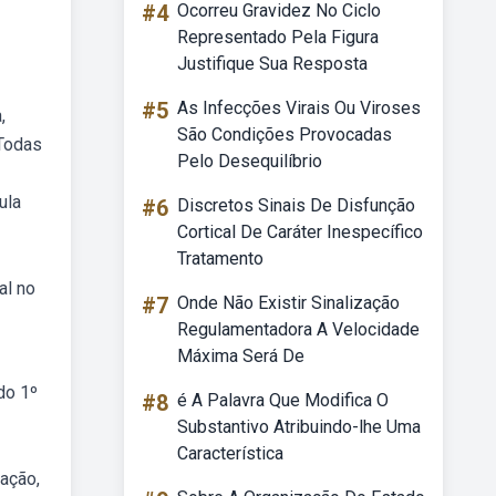
#4
Ocorreu Gravidez No Ciclo
Representado Pela Figura
Justifique Sua Resposta
#5
As Infecções Virais Ou Viroses
,
São Condições Provocadas
 Todas
Pelo Desequilíbrio
ula
#6
Discretos Sinais De Disfunção
Cortical De Caráter Inespecífico
Tratamento
al no
#7
Onde Não Existir Sinalização
Regulamentadora A Velocidade
Máxima Será De
do 1º
#8
é A Palavra Que Modifica O
Substantivo Atribuindo-lhe Uma
Característica
eação,