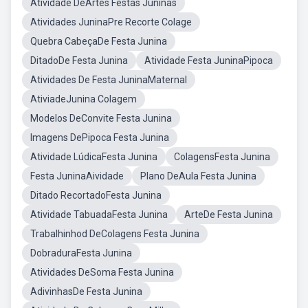
Atividade DeArtes Festas Juninas
Atividades JuninaPre Recorte Colage
Quebra CabeçaDe Festa Junina
DitadoDe Festa Junina
Atividade Festa JuninaPipoca
Atividades De Festa JuninaMaternal
AtiviadeJunina Colagem
Modelos DeConvite Festa Junina
Imagens DePipoca Festa Junina
Atividade LúdicaFesta Junina
ColagensFesta Junina
Festa JuninaAividade
Plano DeAula Festa Junina
Ditado RecortadoFesta Junina
Atividade TabuadaFesta Junina
ArteDe Festa Junina
Trabalhinhod DeColagens Festa Junina
DobraduraFesta Junina
Atividades DeSoma Festa Junina
AdivinhasDe Festa Junina