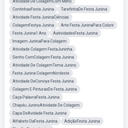
Atividade De ColagemCom Milho
ContinhasFesta Junina
TarefinhaDe Festa Junina
Atividade Festa JuninaCiências
ColagemFestya Junina
Arte Festa JuninaPara Colorir
Festa Junina1 Ano
AatividadesFesta Junina
Imagem JuninaPara Colagem
Atividade Colagem FestaJuninha
Senho ComColagem Festa Junina
Atividade De ColagemTema Junino
Festa Junina ColagemNordeste
Atividade DeConviye Festa Junina
Colagem E PinturasDe Festa Junina
Caça PalavraFesta Junina
Chapéu JuninoAtividade De Colagem
Capa DeAvidade Festa Junina
Alfabeto DaFesta Junina
AdiçãoFesta Junina