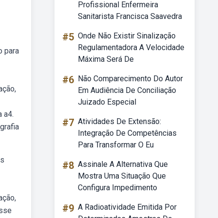
Profissional Enfermeira
Sanitarista Francisca Saavedra
#5
Onde Não Existir Sinalização
Regulamentadora A Velocidade
o para
Máxima Será De
#6
Não Comparecimento Do Autor
ação,
Em Audiência De Conciliação
Juizado Especial
a a4.
#7
Atividades De Extensão:
grafia
Integração De Competências
Para Transformar O Eu
as
#8
Assinale A Alternativa Que
Mostra Uma Situação Que
Configura Impedimento
ação,
#9
A Radioatividade Emitida Por
esse