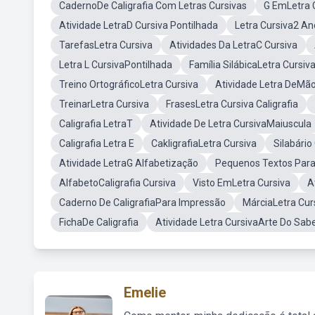
CadernoDe Caligrafia Com Letras Cursivas
G EmLetra 
Atividade LetraD Cursiva Pontilhada
Letra Cursiva2 An
TarefasLetra Cursiva
Atividades Da LetraC Cursiva
Letra L CursivaPontilhada
Família SilábicaLetra Cursiv
Treino OrtográficoLetra Cursiva
Atividade Letra DeMã
TreinarLetra Cursiva
FrasesLetra Cursiva Caligrafia
Caligrafia LetraT
Atividade De Letra CursivaMaiuscula
Caligrafia Letra E
CakligrafiaLetra Cursiva
Silabári
Atividade LetraG Alfabetização
Pequenos Textos ParaL
AlfabetoCaligrafia Cursiva
Visto EmLetra Cursiva
A
Caderno De CaligrafiaPara Impressão
MárciaLetra Cur
FichaDe Caligrafia
Atividade Letra CursivaArte Do Sab
Emelie