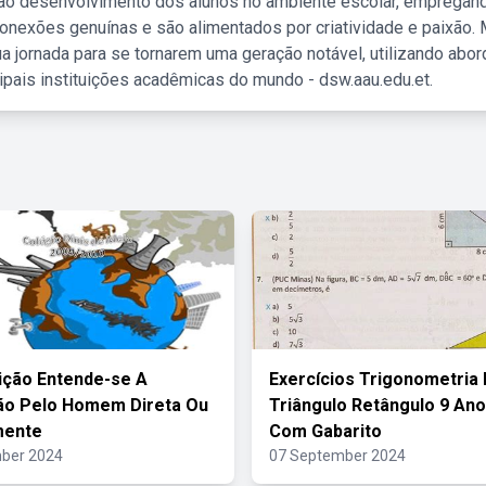
 ao desenvolvimento dos alunos no ambiente escolar, empregan
nexões genuínas e são alimentados por criatividade e paixão. 
a jornada para se tornarem uma geração notável, utilizando abo
ipais instituições acadêmicas do mundo - dsw.aau.edu.et.
ição Entende-se A
Exercícios Trigonometria
ão Pelo Homem Direta Ou
Triângulo Retângulo 9 Ano
mente
Com Gabarito
ber 2024
07 September 2024