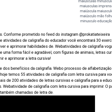
maiúsculas minuscul
maiusculas imprens
maiúscula maiuscul
maiúsculo mão folh
minusculo educaçã
is. Conforme prometido no feed do instagram @prokatiateixeira
e atividades de caligrafia do educador você encontrará 30 exerc
ver e aprimorar habilidades de. Webatividades de caligrafia vog
e uma forma fácil e agradável, com figuras de animais, letras cur
r e aprimorar a letra cursiva!
ute dos benefícios da caligrafia. Webo processo de alfabetização
, hoje temos 55 atividades de caligrafia com letra cursiva para v
s de 200 atividades de letras cursivas e caligrafia para a edu
is. Webatividade de caligrafia com letra cursiva para imprimir. O 
s, também chamadas de letra de.