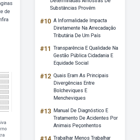
Determinadas Amostras De
áginas
Substâncias Provém
te de
fira
#10
A Informalidade Impacta
Diretamente Na Arrecadação
Tributária De Um País
#11
Transparência E Qualidade Na
Gestão Pública Cidadania E
Equidade Social
#12
Quais Eram As Principais
Divergências Entre
Bolcheviques E
Mencheviques
#13
Manual De Diagnóstico E
Tratamento De Acidentes Por
siva
Animais Peçonhentos
erno
tra
#14
Trabalhar Menos Trabalhar