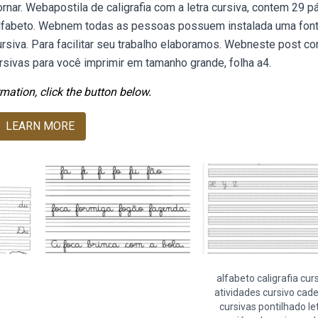
ornar. Webapostila de caligrafia com a letra cursiva, contem 29 p
 alfabeto. Webnem todas as pessoas possuem instalada uma fon
ursiva. Para facilitar seu trabalho elaboramos. Webneste post con
ursivas para você imprimir em tamanho grande, folha a4.
mation, click the button below.
LEARN MORE
alfabeto caligrafia cur
atividades cursivo cad
cursivas pontilhado le