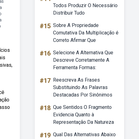
as
Todos Produzir O Necessário
a
Distribuir Tudo
o
a
#15
Sobre A Propriedade
o
Comutativa Da Multiplicação é
Correto Afirmar Que
ícios
#16
Selecione A Alternativa Que
ais
Descreve Corretamente A
sivas,
Ferramenta Formas:
#17
Reescreva As Frases
Substituindo As Palavras
ocê
Destacadas Por Sinônimos
cação
passo
#18
Que Sentidos O Fragmento
Evidencia Quanto à
Representação Da Natureza
#19
Qual Das Alternativas Abaixo