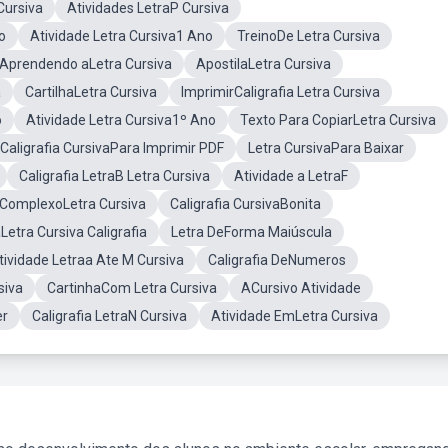
Cursiva
Atividades LetraP Cursiva
o
Atividade Letra Cursiva1 Ano
TreinoDe Letra Cursiva
Aprendendo aLetra Cursiva
ApostilaLetra Cursiva
a
CartilhaLetra Cursiva
ImprimirCaligrafia Letra Cursiva
o
Atividade Letra Cursiva1º Ano
Texto Para CopiarLetra Cursiva
Caligrafia CursivaPara Imprimir PDF
Letra CursivaPara Baixar
Caligrafia LetraB Letra Cursiva
Atividade a LetraF
o ComplexoLetra Cursiva
Caligrafia CursivaBonita
etra Cursiva Caligrafia
Letra DeForma Maiúscula
tividade Letraa Ate M Cursiva
Caligrafia DeNumeros
siva
CartinhaCom Letra Cursiva
ACursivo Atividade
er
Caligrafia LetraN Cursiva
Atividade EmLetra Cursiva