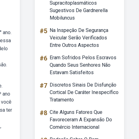
Supracitoplasmáticos
Sugestivos De Gardnerella
Mobiluncus
#5
Na Inspeção De Segurança
° ano.
Veicular Serão Verificados
nessa
Entre Outros Aspectos
delo
#6
Eram Sofridos Pelos Escravos
são.
Quando Seus Senhores Não
Estavam Satisfeitos
#7
Discretos Sinais De Disfunção
e.
Cortical De Caráter Inespecífico
º ano
Tratamento
e você
sa ter
#8
Cite Alguns Fatores Que
Favoreceram A Expansão Do
,
Comércio Internacional