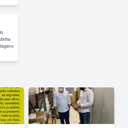
do
Minha
rdagens