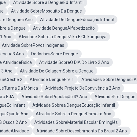
gue
Atividade Sobre a DengueEd. Infantil
ue
Atividade SobreMosquito Da Dengue
obre Dengue6 Ano
Atividade De DengueEducação Infantil
bre a Dengue
Atividade DengueAlfabetização
 1 Ano
Atividade Sobre a DengueZika E Chikungunya
Atividade SobrePovos Indígenas
Dengue3 Ano
DedochesSobre Dengue
e AtividadeFísica
Atividade SobreO DIA Do Livro 2 Ano
i 3 Ano
Atividade De ColagemSobre a Dengue
gueCreche 2
Atividade DenguePré 1
Atividades Sobre Dengue5 
gueTurma Da Mônica
Atividade Projeto DeConvivência 2 Ano
ara EJA
Atividade SobrePopulação 3º Ano
AtividadePre Dengue
gueEd. Infant
Atividade Sobrea DengueEducação Infantil
ngueQuinto Ano
Atividade Sobre a DenguePrimeiro Ano
S Ossos 2 Ano
Atividades SobreMaterial Escolar Em Inglês
idadeAtividade
Atividade SobreDescobrimento Do Brasil 2 Ano