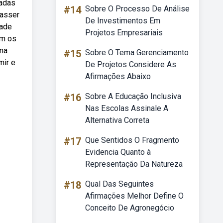
hadas
#14
Sobre O Processo De Análise
Nasser
De Investimentos Em
dade
Projetos Empresariais
om os
uma
#15
Sobre O Tema Gerenciamento
mir e
De Projetos Considere As
Afirmações Abaixo
#16
Sobre A Educação Inclusiva
Nas Escolas Assinale A
Alternativa Correta
#17
Que Sentidos O Fragmento
Evidencia Quanto à
Representação Da Natureza
#18
Qual Das Seguintes
Afirmações Melhor Define O
Conceito De Agronegócio