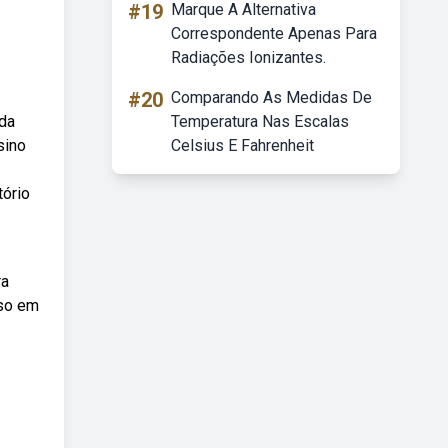
#19
Marque A Alternativa
Correspondente Apenas Para
Radiações Ionizantes.
#20
Comparando As Medidas De
 da
Temperatura Nas Escalas
sino
Celsius E Fahrenheit
tório
ra
uso em