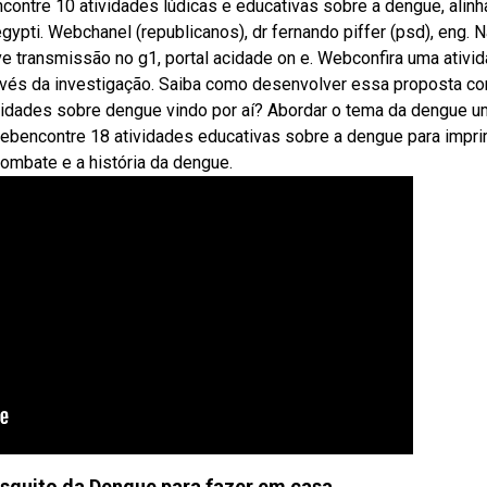
contre 10 atividades lúdicas e educativas sobre a dengue, alin
ypti. Webchanel (republicanos), dr fernando piffer (psd), eng. 
eve transmissão no g1, portal acidade on e. Webconfira uma ativi
ravés da investigação. Saiba como desenvolver essa proposta c
vidades sobre dengue vindo por aí? Abordar o tema da dengue 
Webencontre 18 atividades educativas sobre a dengue para impri
combate e a história da dengue.
quito da Dengue para fazer em casa.