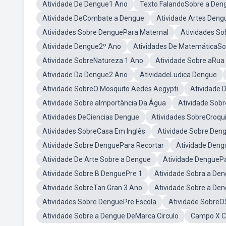
Atividade De Dengue1 Ano
Texto FalandoSobre a Den
Atividade DeCombate a Dengue
Atividade Artes Deng
Atividades Sobre DenguePara Maternal
Atividades S
Atividade Dengue2º Ano
Atividades De MatemáticaSo
Atividade SobreNatureza 1 Ano
Atividade Sobre aRua
Atividade Da Dengue2 Ano
AtividadeLudica Dengue
Atividade SobreO Mosquito Aedes Aegypti
Atividade 
Atividade Sobre aImportância Da Água
Atividade Sobr
Atividades DeCiencias Dengue
Atividades SobreCroqu
Atividades SobreCasa Em Inglês
Atividade Sobre Den
Atividade Sobre DenguePara Recortar
Atividade Den
Atividade De Arte Sobre a Dengue
Atividade DengueP
Atividade Sobre B DenguePre 1
Atividade Sobra a Den
Atividade SobreTan Gran 3 Ano
Atividade Sobre a De
Atividades Sobre DenguePre Escola
Atividade SobreO
Atividade Sobre a Dengue DeMarca Circulo
Campo X C