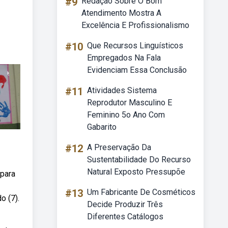
#9
Redação Sobre O Bom
Atendimento Mostra A
Excelência E Profissionalismo
#10
Que Recursos Linguísticos
Empregados Na Fala
Evidenciam Essa Conclusão
#11
Atividades Sistema
Reprodutor Masculino E
Feminino 5o Ano Com
Gabarito
#12
A Preservação Da
Sustentabilidade Do Recurso
Natural Exposto Pressupõe
 para
#13
Um Fabricante De Cosméticos
o (7).
Decide Produzir Três
Diferentes Catálogos