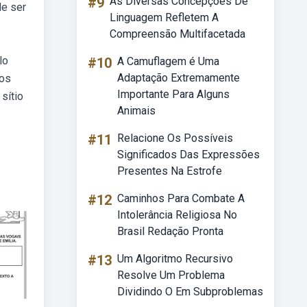
#9
As Diversas Concepções De
de ser
Linguagem Refletem A
Compreensão Multifacetada
lo
#10
A Camuflagem é Uma
Adaptação Extremamente
hos
Importante Para Alguns
sítio
Animais
#11
Relacione Os Possíveis
Significados Das Expressões
Presentes Na Estrofe
#12
Caminhos Para Combate A
Intolerância Religiosa No
Brasil Redação Pronta
#13
Um Algoritmo Recursivo
Resolve Um Problema
Dividindo O Em Subproblemas