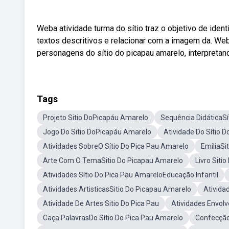
Weba atividade turma do sítio traz o objetivo de ident
textos descritivos e relacionar com a imagem da. Web —
personagens do sítio do picapau amarelo, interpretand
Tags
Projeto Sitio DoPicapáu Amarelo
Sequência DidáticaSí
Jogo Do Sitio DoPicapáu Amarelo
Atividade Do Sítio 
Atividades SobreO Sítio Do Pica Pau Amarelo
EmiliaSi
Arte Com O TemaSitio Do Picapau Amarelo
Livro Siti
Atividades Sítio Do Pica Pau AmareloEducação Infantil
Atividades ArtisticasSitio Do Picapau Amarelo
Ativida
Atividade De Artes Sitio Do Pica Pau
Atividades Envol
Caça PalavrasDo Sítio Do Pica Pau Amarelo
Confecção