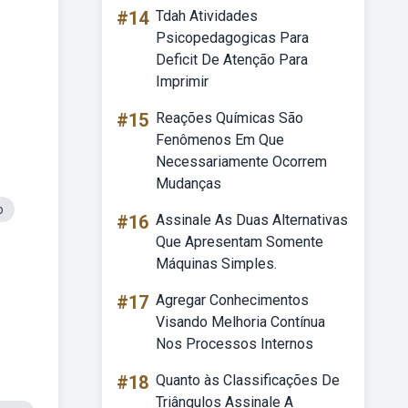
#14
Tdah Atividades
Psicopedagogicas Para
Deficit De Atenção Para
Imprimir
#15
Reações Químicas São
Fenômenos Em Que
Necessariamente Ocorrem
Mudanças
o
#16
Assinale As Duas Alternativas
Que Apresentam Somente
Máquinas Simples.
#17
Agregar Conhecimentos
Visando Melhoria Contínua
Nos Processos Internos
#18
Quanto às Classificações De
Triângulos Assinale A