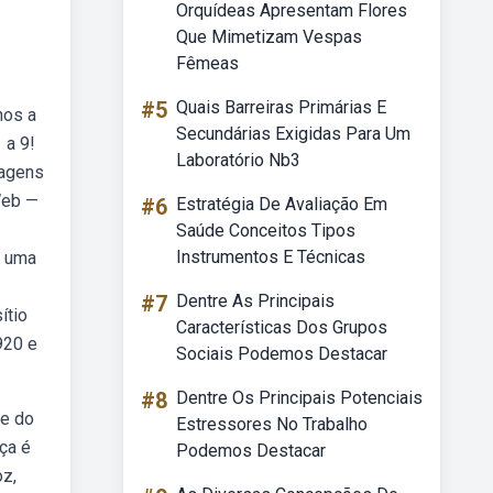
Orquídeas Apresentam Flores
Que Mimetizam Vespas
Fêmeas
#5
Quais Barreiras Primárias E
nos a
Secundárias Exigidas Para Um
 a 9!
Laboratório Nb3
nagens
Web —
#6
Estratégia De Avaliação Em
Saúde Conceitos Tipos
Instrumentos E Técnicas
é uma
#7
Dentre As Principais
ítio
Características Dos Grupos
920 e
Sociais Podemos Destacar
#8
Dentre Os Principais Potenciais
se do
Estressores No Trabalho
ça é
Podemos Destacar
oz,