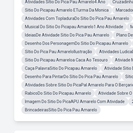
Atividades Sítio Do Pica Pau Amarelo4 Ano
Cruzadinha
Sitio Do Picapau Amarelo ETurma Da Monica
Marcador
Atividades Com TopladuraDo Sítio Do Pica Pau Amarelo
Musical Do Sitio Do Picapau Amarelo1 Ano Atividade
M
IdeiasDe Atividade Sitio Do Pica Pau Amarelo
Plano De
Desenho Dos PersonagemDo Sitio Do Picapau Amarelo
Sítio Do Pica Pau AmareloIlustração
Atividades Ludica
Sitio Do Picapau Amareloa Caca Ao Tesouro
Ativiade 
Caça PalavraSitio Do Picapau Amarelo
Atividade Siti
Desenho Para PintarDo Sítio Do Pica Pau Amarelo
Sít
Atividades Sobre Sitio Do PicaPal Amarelo Para O Berçari
RabicoDo Sitio Do Picapau Amarelo
Atividade Sobre O
Imagem Do Sitio Do PicaAPU Amarelo Com Atividade
BrincadeirasSítio Do Pica Pau Amarelo