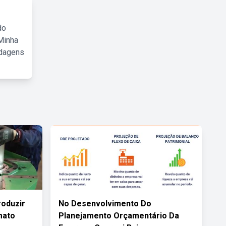
do
Minha
rdagens
roduzir
No Desenvolvimento Do
mato
Planejamento Orçamentário Da