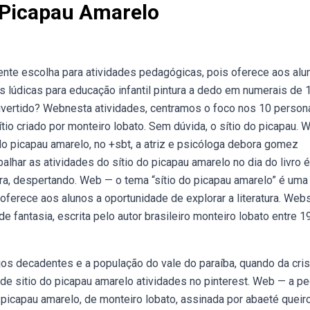
o Picapau Amarelo
ente escolha para atividades pedagógicas, pois oferece aos alu
s lúdicas para educação infantil pintura a dedo em numerais de 1
ivertido? Webnesta atividades, centramos o foco nos 10 perso
io criado por monteiro lobato. Sem dúvida, o sítio do picapau. 
 do picapau amarelo, no +sbt, a atriz e psicóloga debora gomez
har as atividades do sítio do picapau amarelo no dia do livro 
eira, despertando. Web — o tema “sítio do picapau amarelo” é uma
ferece aos alunos a oportunidade de explorar a literatura. Webs
de fantasia, escrita pelo autor brasileiro monteiro lobato entre 1
jos decadentes e a população do vale do paraíba, quando da cri
e sitio do picapau amarelo atividades no pinterest. Web — a pe
picapau amarelo, de monteiro lobato, assinada por abaeté queir