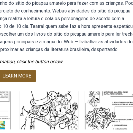
inho do sítio do picapau amarelo para fazer com as crianças. Po
r projeto de conhecimento. Webas atividades do sítio do picapau
nça realiza a leitura e cola os personagens de acordo com a
 10 de 10 cia. Teatral quem sabe faz a hora apresenta espetácu
escolher um dos livros do sítio do picapau amarelo para ler trec
ens principais e a magia do. Web — trabalhar as atividades do 
roximar as crianças da literatura brasileira, despertando.
mation, click the button below.
LEARN MORE