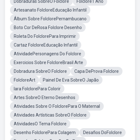
Dobraduras SobreO Folclore
Folclore1 Ano
Artesanato FolcloreEducação Infantil
Álbum Sobre FolclorePernambucano
Boto Cor DeRosa Folclore Desenho
Roleta Do FolclorePara Imprimir
Cartaz FolcloreEducação Infantil
AtividadePersonagens Do Folclore
Exercicios Sobre FolcloreBrasil Arte
Dobradura SobreO Folclore
Capa DeProva Folclore
FolcloreArt
Painel De Eva SobreO Japão
Iara FolclorePara Colorir
Artes SobreO Eterno Desenhos
Atividades Sobre O FolclorePara O Maternal
Atividades Artísticas SobreO Folclore
AtividadesO Tema Folclore
Desenho FolclorePara Colagem
Desafios DoFolclore