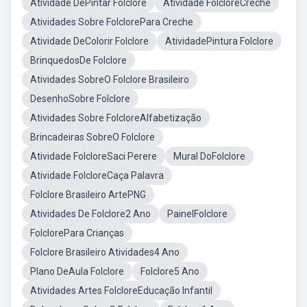
Atividade DePintar Folclore
Atividade FolcloreCreche
Atividades Sobre FolclorePara Creche
Atividade DeColorir Folclore
AtividadePintura Folclore
BrinquedosDe Folclore
Atividades SobreO Folclore Brasileiro
DesenhoSobre Folclore
Atividades Sobre FolcloreAlfabetização
Brincadeiras SobreO Folclore
Atividade FolcloreSaci Perere
Mural DoFolclore
Atividade FolcloreCaça Palavra
Folclore Brasileiro ArtePNG
Atividades De Folclore2 Ano
PainelFolclore
FolclorePara Crianças
Folclore Brasileiro Atividades4 Ano
Plano DeAula Folclore
Folclore5 Ano
Atividades Artes FolcloreEducação Infantil