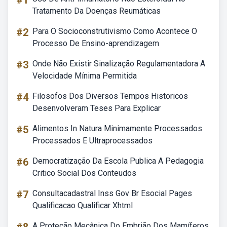
#1
Tratamento Da Doenças Reumáticas
#2
Para O Socioconstrutivismo Como Acontece O
Processo De Ensino-aprendizagem
#3
Onde Não Existir Sinalização Regulamentadora A
Velocidade Mínima Permitida
#4
Filosofos Dos Diversos Tempos Historicos
Desenvolveram Teses Para Explicar
#5
Alimentos In Natura Minimamente Processados
Processados E Ultraprocessados
#6
Democratização Da Escola Publica A Pedagogia
Critico Social Dos Conteudos
#7
Consultacadastral Inss Gov Br Esocial Pages
Qualificacao Qualificar Xhtml
A Proteção Mecânica Do Embrião Dos Mamíferos