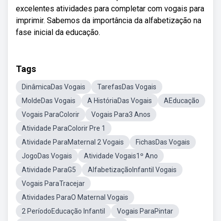
excelentes atividades para completar com vogais para
imprimir. Sabemos da importância da alfabetização na
fase inicial da educação.
Tags
DinâmicaDas Vogais
TarefasDas Vogais
MoldeDas Vogais
A HistóriaDas Vogais
AEducação
Vogais ParaColorir
Vogais Para3 Anos
Atividade ParaColorir Pre 1
Atividade ParaMaternal 2 Vogais
FichasDas Vogais
JogoDas Vogais
Atividade Vogais1º Ano
Atividade ParaG5
AlfabetizaçãoInfantil Vogais
Vogais ParaTracejar
Atividades ParaO Maternal Vogais
2 PeríodoEducação Infantil
Vogais ParaPintar