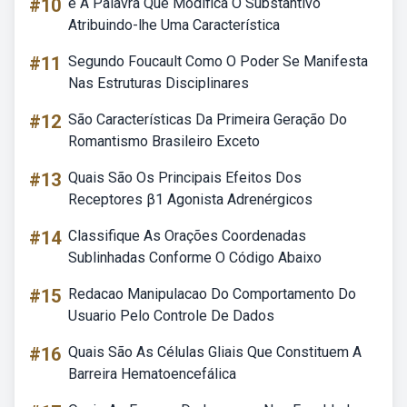
#10
é A Palavra Que Modifica O Substantivo
Atribuindo-lhe Uma Característica
#11
Segundo Foucault Como O Poder Se Manifesta
Nas Estruturas Disciplinares
#12
São Características Da Primeira Geração Do
Romantismo Brasileiro Exceto
#13
Quais São Os Principais Efeitos Dos
Receptores β1 Agonista Adrenérgicos
#14
Classifique As Orações Coordenadas
Sublinhadas Conforme O Código Abaixo
#15
Redacao Manipulacao Do Comportamento Do
Usuario Pelo Controle De Dados
#16
Quais São As Células Gliais Que Constituem A
Barreira Hematoencefálica