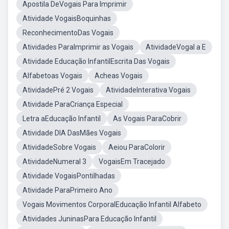
Apostila DeVogais Para Imprimir
Atividade VogaisBoquinhas
ReconhecimentoDas Vogais
Atividades ParaImprimir as Vogais
AtividadeVogal a E
Atividade Educação InfantilEscrita Das Vogais
Alfabetoas Vogais
Acheas Vogais
AtividadePré 2 Vogais
AtividadeInterativa Vogais
Atividade ParaCriança Especial
Letra aEducação Infantil
As Vogais ParaCobrir
Atividade DIA DasMães Vogais
AtividadeSobre Vogais
Aeiou ParaColorir
AtividadeNumeral 3
VogaisEm Tracejado
Atividade VogaisPontilhadas
Atividade ParaPrimeiro Ano
Vogais Movimentos CorporalEducação Infantil Alfabeto
Atividades JuninasPara Educação Infantil