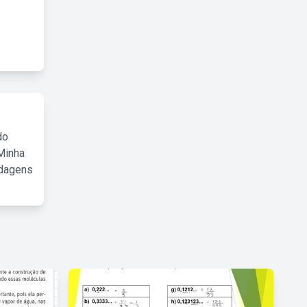
do
Minha
rdagens