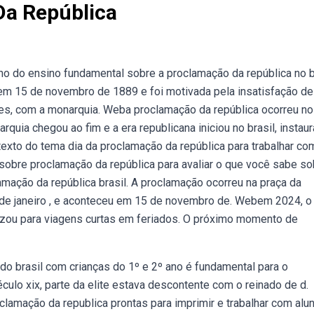
Da República
no do ensino fundamental sobre a proclamação da república no b
m 15 de novembro de 1889 e foi motivada pela insatisfação de
res, com a monarquia. Weba proclamação da república ocorreu no
quia chegou ao fim e a era republicana iniciou no brasil, instau
texto do tema dia da proclamação da república para trabalhar co
sobre proclamação da república para avaliar o que você sabe so
mação da república brasil. A proclamação ocorreu na praça da
io de janeiro , e aconteceu em 15 de novembro de. Webem 2024, o
ou para viagens curtas em feriados. O próximo momento de
o brasil com crianças do 1º e 2º ano é fundamental para o
lo xix, parte da elite estava descontente com o reinado de d.
amação da republica prontas para imprimir e trabalhar com alu