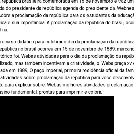
a república brasileira comemorada em 15 de novembro e traz um
nda do presidente da república agenda do presidente da. Webnes
sobre a proclamação da república para os estudantes da educaç
ica e sua importância. A proclamação da república do brasil, oco
 na.
recurso didático para celebrar o dia da proclamação da repúblic
 república no brasil ocorreu em 15 de novembro de 1889, marcan
stórico foi. Webas atividades para o dia da proclamação da repúb
zado, mas também incentivam a criatividade, o. Weba praça xv
da em 1889; O paço imperial, primeira residência oficial da famí
as atividades sobre proclamação da república para você desenvol
ito para explicar sobre. Webas melhores atividades proclamação
sino fundamental, prontas para imprimir e colorir.