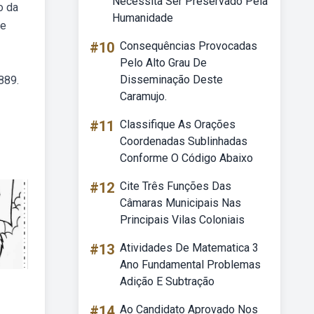
Necessita Ser Preservado Pela
o da
Humanidade
de
#10
Consequências Provocadas
Pelo Alto Grau De
Disseminação Deste
889.
Caramujo.
#11
Classifique As Orações
Coordenadas Sublinhadas
Conforme O Código Abaixo
#12
Cite Três Funções Das
Câmaras Municipais Nas
Principais Vilas Coloniais
#13
Atividades De Matematica 3
Ano Fundamental Problemas
Adição E Subtração
#14
Ao Candidato Aprovado Nos