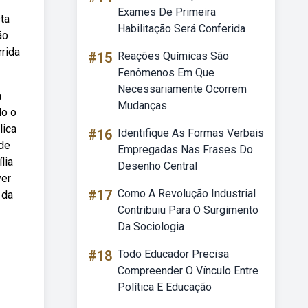
Exames De Primeira
ta
Habilitação Será Conferida
ão
rrida
#15
Reações Químicas São
Fenômenos Em Que
Necessariamente Ocorrem
a
Mudanças
do o
lica
#16
Identifique As Formas Verbais
 de
Empregadas Nas Frases Do
lia
Desenho Central
ver
#17
Como A Revolução Industrial
 da
Contribuiu Para O Surgimento
Da Sociologia
#18
Todo Educador Precisa
Compreender O Vínculo Entre
Política E Educação