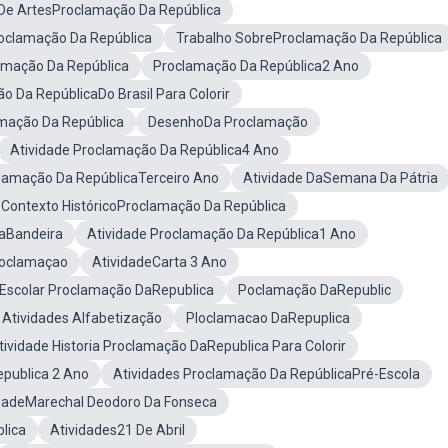
 De ArtesProclamação Da República
oclamação Da República
Trabalho SobreProclamação Da República
amação Da República
Proclamação Da República2 Ano
o Da RepúblicaDo Brasil Para Colorir
amação Da República
DesenhoDa Proclamação
Atividade Proclamação Da República4 Ano
lamação Da RepúblicaTerceiro Ano
Atividade DaSemana Da Pátria
Contexto HistóricoProclamação Da República
DaBandeira
Atividade Proclamação Da República1 Ano
roclamaçao
AtividadeCarta 3 Ano
 Escolar Proclamação DaRepublica
Poclamação DaRepublic
Atividades Alfabetização
Ploclamacao DaRepuplica
tividade Historia Proclamação DaRepublica Para Colorir
publica 2 Ano
Atividades Proclamação Da RepúblicaPré-Escola
dadeMarechal Deodoro Da Fonseca
lica
Atividades21 De Abril