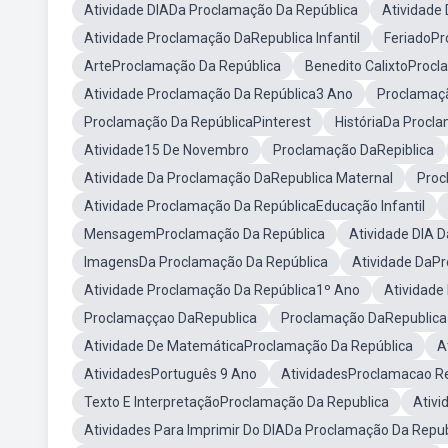
Atividade DIADa Proclamação Da República
Atividade
Atividade Proclamação DaRepublica Infantil
FeriadoPr
ArteProclamação Da República
Benedito CalixtoProcl
Atividade Proclamação Da República3 Ano
Proclamaçã
Proclamação Da RepúblicaPinterest
HistóriaDa Procl
Atividade15 De Novembro
Proclamação DaRepiblica
Atividade Da Proclamação DaRepublica Maternal
Proc
Atividade Proclamação Da RepúblicaEducação Infantil
MensagemProclamação Da República
Atividade DIA 
ImagensDa Proclamação Da República
Atividade DaP
Atividade Proclamação Da República1º Ano
Atividade
Proclamaççao DaRepublica
Proclamação DaRepublica 
Atividade De MatemáticaProclamação Da República
A
AtividadesPortuguês 9 Ano
AtividadesProclamacao Re
Texto E InterpretaçãoProclamação Da Republica
Ativi
Atividades Para Imprimir Do DIADa Proclamação Da Repub