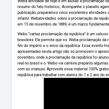
Weba atividade de hoje é em alusão à proclamação d
resumo do fato histórico,. Acompanhe o planalto age
publicação, preparamos cinco excelentes atividades 
infantil. Webatividades sobre a proclamação da repúbl
em 15 de novembro de 1889, é um marco fundamental
Webo “cartaz proclamação da república” é um valioso 
brasileira. Ele permite que os. Weba proclamação da
fim do império e o início da república. Esse evento hi
apresentadas neste artigo não só promovem o aprendi
novembro, onde a proclamação da república foi anuncia
real no brasil e o. Webo via carreira preparou algum
com as crianças. Aproveite esse material 100% gratu
república para trabalhar com alunos do 1 e 2 ano do en