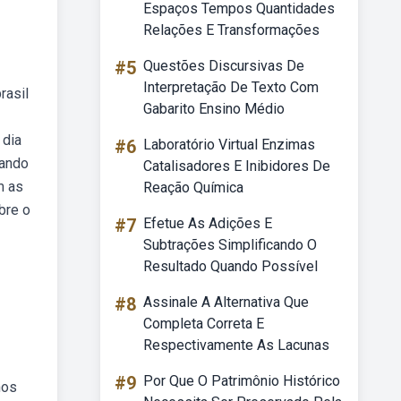
Espaços Tempos Quantidades
Relações E Transformações
#5
Questões Discursivas De
Interpretação De Texto Com
rasil
Gabarito Ensino Médio
 dia
#6
Laboratório Virtual Enzimas
rando
Catalisadores E Inibidores De
m as
Reação Química
bre o
#7
Efetue As Adições E
Subtrações Simplificando O
Resultado Quando Possível
#8
Assinale A Alternativa Que
Completa Correta E
Respectivamente As Lacunas
#9
Por Que O Patrimônio Histórico
nos