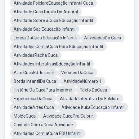
Atividade FolcloreEducação Infantil Cuca
Atividade CucaTarsila Do Amaral
Atividade Sobre aCuca Educação Infantil
Atividade SaciEducação Infantil
Lenda DaCuca Educação Infantil
AtividadesDa Cuca
Atividades Com aCuca Para Educação Infantil
AtividadesRacha Cuca
Atividades InterativasEducação Infantil
Arte CucaEd. Infantil
Versões DaCuca
Borda InfantilDa Cuca
AtividadeNúmero 1
História Da CucaPara Imprimir
Texto DaCuca
Experiencia DaCuca
AtividadeInterativa Do Folclore
AtividadeArtes Cuca
Atividade KukaEducação Infantil
MoldeCuca
Atividade CucaPra Colorir
Cuidado Com aCuca Atividade
Atividades Com aCuca EDU Infantil