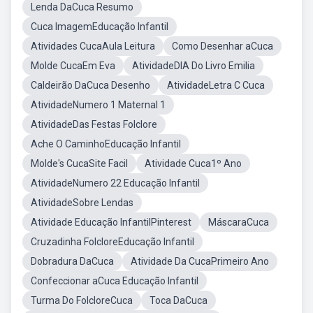
Lenda DaCuca Resumo
Cuca ImagemEducação Infantil
Atividades CucaAula Leitura
Como Desenhar aCuca
Molde CucaEm Eva
AtividadeDIA Do Livro Emilia
Caldeirão DaCuca Desenho
AtividadeLetra C Cuca
AtividadeNumero 1 Maternal 1
AtividadeDas Festas Folclore
Ache O CaminhoEducação Infantil
Molde's CucaSite Facil
Atividade Cuca1º Ano
AtividadeNumero 22 Educação Infantil
AtividadeSobre Lendas
Atividade Educação InfantilPinterest
MáscaraCuca
Cruzadinha FolcloreEducação Infantil
Dobradura DaCuca
Atividade Da CucaPrimeiro Ano
Confeccionar aCuca Educação Infantil
Turma Do FolcloreCuca
Toca DaCuca