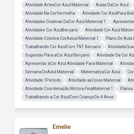
Atividade ArtesCor Azul Maternal
Aulas DaCor Azul
Atividade Na CorVermelha
Atividade Cor AzulPara Be
Atividades Criativas DaCor Azul Maternal 1
Apresentaç
Atividades Cor AzulBerçario
Atividade Cor Azul Mater
Atividade Coletiva CorAzsul Maternal 1
Plano De Aula 
Trabalhando Cor AzulCom TNT Bercario
AtividadeQua
Sugestao Para aCor Azul Berçario
Atividade Da Cor A
Apresentar aCor Azul Atividade Para Maternal
Ativid
Semana DoAzul Maternal
MatematicaCor Azul
Cor
Atividade 1Período
Atividade asCores Maternal
Ati
Atividade Coordenação Motora FinaMaternal 1
Planos
Trabalhando a Cor AzulCom Criança De 4 Anos
Emelie