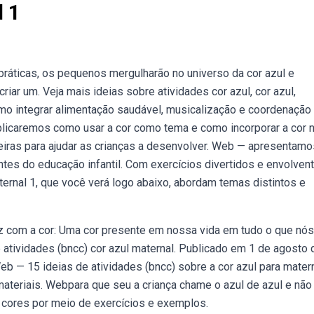
l 1
práticas, os pequenos mergulharão no universo da cor azul e
criar um. Veja mais ideias sobre atividades cor azul, cor azul,
omo integrar alimentação saudável, musicalização e coordenação
plicaremos como usar a cor como tema e como incorporar a cor 
deiras para ajudar as crianças a desenvolver. Web — apresentamo
tes do educação infantil. Com exercícios divertidos e envolvent
ternal 1, que você verá logo abaixo, abordam temas distintos e
z com a cor: Uma cor presente em nossa vida em tudo o que nós
 atividades (bncc) cor azul maternal. Publicado em 1 de agosto 
Web — 15 ideias de atividades (bncc) sobre a cor azul para matern
materiais. Webpara que seu a criança chame o azul de azul e não
s cores por meio de exercícios e exemplos.