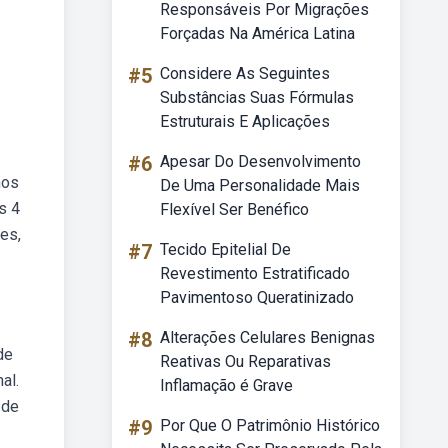
Responsáveis Por Migrações
Forçadas Na América Latina
#5
Considere As Seguintes
Substâncias Suas Fórmulas
Estruturais E Aplicações
#6
Apesar Do Desenvolvimento
nos
De Uma Personalidade Mais
s 4
Flexível Ser Benéfico
es,
#7
Tecido Epitelial De
Revestimento Estratificado
Pavimentoso Queratinizado
#8
Alterações Celulares Benignas
de
Reativas Ou Reparativas
al.
Inflamação é Grave
 de
#9
Por Que O Patrimônio Histórico