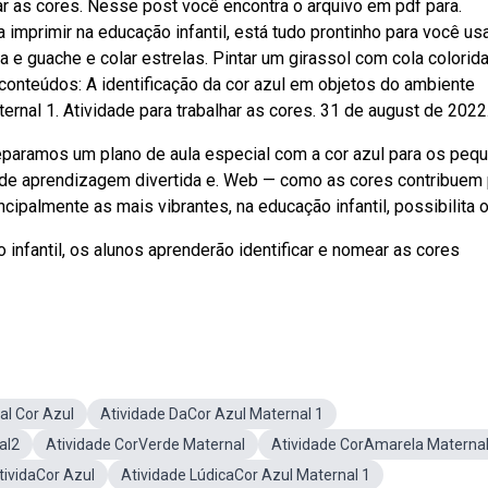
ar as cores. Nesse post você encontra o arquivo em pdf para.
imprimir na educação infantil, está tudo prontinho para você us
 e guache e colar estrelas. Pintar um girassol com cola colorida
conteúdos: A identificação da cor azul em objetos do ambiente
ernal 1. Atividade para trabalhar as cores. 31 de august de 2022
eparamos um plano de aula especial com a cor azul para os peq
de aprendizagem divertida e. Web — como as cores contribuem 
cipalmente as mais vibrantes, na educação infantil, possibilita o
infantil, os alunos aprenderão identificar e nomear as cores
al Cor Azul
Atividade DaCor Azul Maternal 1
al2
Atividade CorVerde Maternal
Atividade CorAmarela Materna
tividaCor Azul
Atividade LúdicaCor Azul Maternal 1