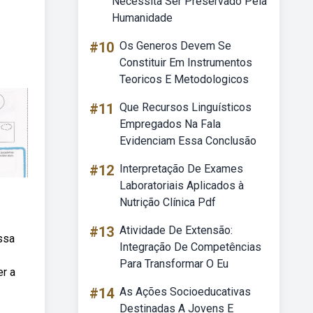
Necessita Ser Preservado Pela
Humanidade
#10
Os Generos Devem Se
Constituir Em Instrumentos
Teoricos E Metodologicos
#11
Que Recursos Linguísticos
Empregados Na Fala
Evidenciam Essa Conclusão
#12
Interpretação De Exames
Laboratoriais Aplicados à
Nutrição Clínica Pdf
#13
Atividade De Extensão:
ssa
Integração De Competências
Para Transformar O Eu
er a
#14
As Ações Socioeducativas
Destinadas A Jovens E