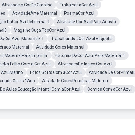
Atividade a CorDe Caroline
Trabalhar aCor Azul
bes
AtividadeArte Maternal
PoemaCor Azul
ão DaCor Azul Maternal 1
Atividade Cor AzulPara Autista
nal3
Magzine Cuça TopCor Azul
DaCor Azul Maternalk 1
Trabalhando aCor Azul Etiqueta
drado Maternal
Atividade Cores Maternal
zul MaternalPara Imprimir
Historias DaCor Azul Para Maternal 1
adeNa Folha Com a Cor Azul
AtividadesDe Ingles Cor Azul
 AzulMarino
Fotos Softs Com aCor Azul
Atividade De CorPrimári
vidade Cores 1Ano
Atividade CoresPrimárias Maternal
 De Aulas Educação Infantil Com aCor Azul
Comida Com aCor Azul