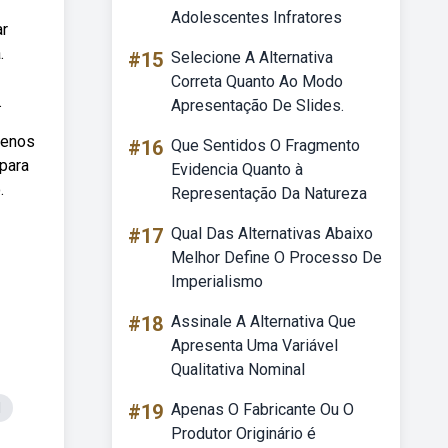
Adolescentes Infratores
ar
.
#15
Selecione A Alternativa
Correta Quanto Ao Modo
.
Apresentação De Slides.
uenos
#16
Que Sentidos O Fragmento
para
Evidencia Quanto à
.
Representação Da Natureza
#17
Qual Das Alternativas Abaixo
Melhor Define O Processo De
Imperialismo
#18
Assinale A Alternativa Que
Apresenta Uma Variável
Qualitativa Nominal
l
#19
Apenas O Fabricante Ou O
Produtor Originário é