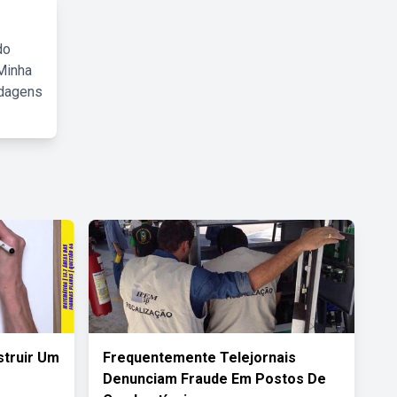
do
Minha
rdagens
truir Um
Frequentemente Telejornais
Denunciam Fraude Em Postos De