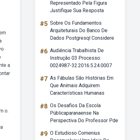
Representado Pela Figura
Justifique Sua Resposta
#5
Sobre Os Fundamentos
Arquiteturais Do Banco De
rem
Dados Postgresql Considere
a
vo
#6
Audiência Trabalhista De
e
Instrução 03 Processo:
nte a
0024987-32.2016.5.24.0007
ontar
#7
As Fábulas São Histórias Em
Que Animais Adquirem
Características Humanas
#8
Os Desafios Da Escola
m o.
Públicaparanaense Na
Perspectiva Do Professor Pde
da
#9
O Estudioso Comenius