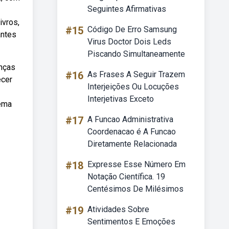
Seguintes Afirmativas
ivros,
#15
Código De Erro Samsung
antes
Virus Doctor Dois Leds
Piscando Simultaneamente
anças
#16
As Frases A Seguir Trazem
ecer
Interjeições Ou Locuções
Interjetivas Exceto
tema
#17
A Funcao Administrativa
Coordenacao é A Funcao
Diretamente Relacionada
#18
Expresse Esse Número Em
Notação Científica. 19
Centésimos De Milésimos
#19
Atividades Sobre
Sentimentos E Emoções