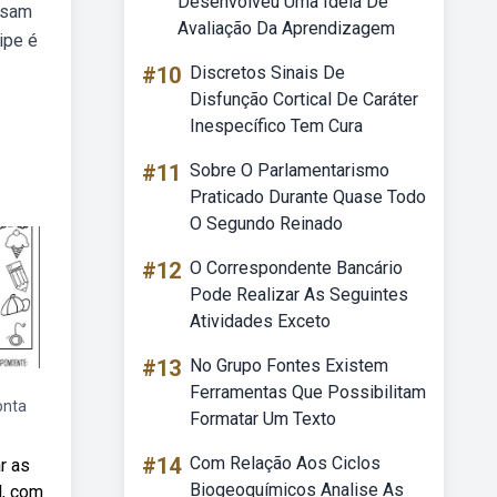
Desenvolveu Uma Ideia De
isam
Avaliação Da Aprendizagem
ipe é
#10
Discretos Sinais De
Disfunção Cortical De Caráter
Inespecífico Tem Cura
#11
Sobre O Parlamentarismo
Praticado Durante Quase Todo
O Segundo Reinado
#12
O Correspondente Bancário
Pode Realizar As Seguintes
Atividades Exceto
#13
No Grupo Fontes Existem
Ferramentas Que Possibilitam
onta
Formatar Um Texto
#14
Com Relação Aos Ciclos
r as
Biogeoquímicos Analise As
l, com