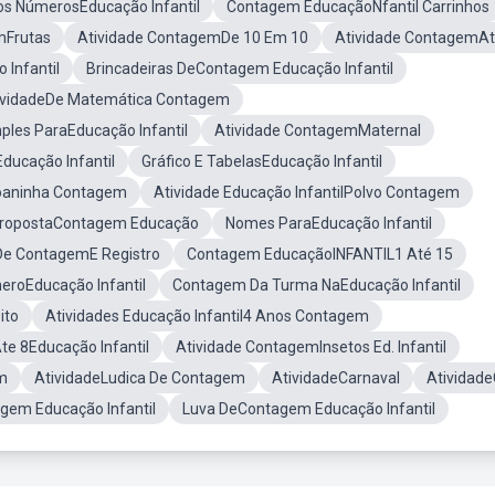
os NúmerosEducação Infantil
Contagem EducaçãoNfantil Carrinhos
mFrutas
Atividade ContagemDe 10 Em 10
Atividade ContagemAt
 Infantil
Brincadeiras DeContagem Educação Infantil
ividadeDe Matemática Contagem
mples ParaEducação Infantil
Atividade ContagemMaternal
ducação Infantil
Gráfico E TabelasEducação Infantil
oaninha Contagem
Atividade Educação InfantilPolvo Contagem
ropostaContagem Educação
Nomes ParaEducação Infantil
 De ContagemE Registro
Contagem EducaçãoINFANTIL1 Até 15
eroEducação Infantil
Contagem Da Turma NaEducação Infantil
ito
Atividades Educação Infantil4 Anos Contagem
e 8Educação Infantil
Atividade ContagemInsetos Ed. Infantil
m
AtividadeLudica De Contagem
AtividadeCarnaval
Atividad
gem Educação Infantil
Luva DeContagem Educação Infantil