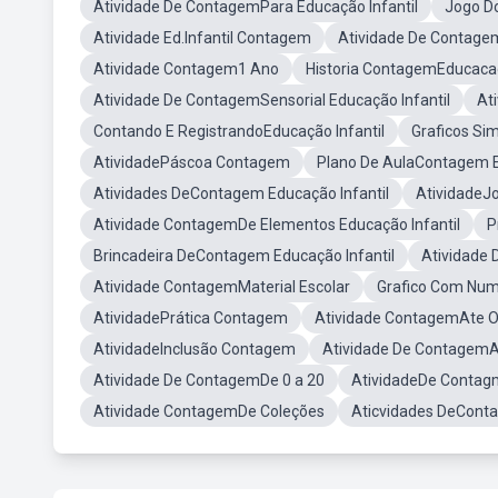
Atividade De ContagemPara Educação Infantil
Jogo D
Atividade Ed.Infantil Contagem
Atividade De Contage
Atividade Contagem1 Ano
Historia ContagemEducacao
Atividade De ContagemSensorial Educação Infantil
At
Contando E RegistrandoEducação Infantil
Graficos Si
AtividadePáscoa Contagem
Plano De AulaContagem E
Atividades DeContagem Educação Infantil
AtividadeJ
Atividade ContagemDe Elementos Educação Infantil
P
Brincadeira DeContagem Educação Infantil
Atividade
Atividade ContagemMaterial Escolar
Grafico Com Num
AtividadePrática Contagem
Atividade ContagemAte O
AtividadeInclusão Contagem
Atividade De ContagemAt
Atividade De ContagemDe 0 a 20
AtividadeDe Contag
Atividade ContagemDe Coleções
Aticvidades DeConta