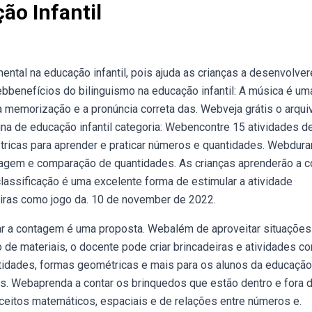
ão Infantil
ntal na educação infantil, pois ajuda as crianças a desenvolve
bbenefícios do bilinguismo na educação infantil: A música é um
 a memorização e a pronúncia correta das. Webveja grátis o arqui
ina de educação infantil categoria: Webencontre 15 atividades d
tricas para aprender e praticar números e quantidades. Webdura
tagem e comparação de quantidades. As crianças aprenderão a c
 classificação é uma excelente forma de estimular a atividade
eiras como jogo da. 10 de november de 2022.
ar a contagem é uma proposta. Webalém de aproveitar situações
 de materiais, o docente pode criar brincadeiras e atividades co
idades, formas geométricas e mais para os alunos da educação
cas. Webaprenda a contar os brinquedos que estão dentro e fora 
onceitos matemáticos, espaciais e de relações entre números e.