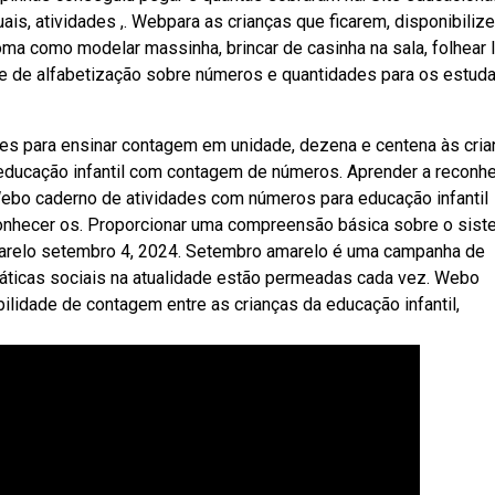
is, atividades ,. Webpara as crianças que ficarem, disponibilize
ma como modelar massinha, brincar de casinha na sala, folhear l
e de alfabetização sobre números e quantidades para os estud
s para ensinar contagem em unidade, dezena e centena às cri
 educação infantil com contagem de números. Aprender a reconh
 Webo caderno de atividades com números para educação infantil
conhecer os. Proporcionar uma compreensão básica sobre o sis
amarelo setembro 4, 2024. Setembro amarelo é uma campanha de
práticas sociais na atualidade estão permeadas cada vez. Webo
bilidade de contagem entre as crianças da educação infantil,