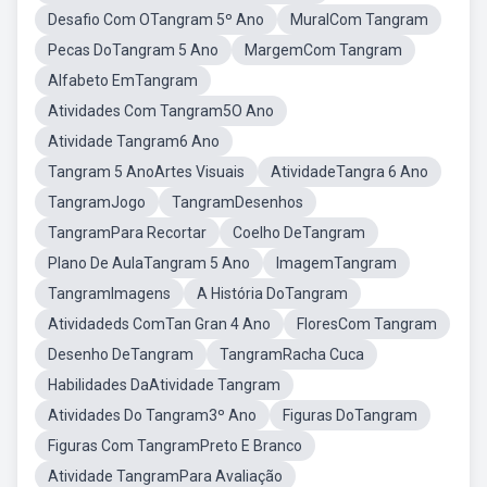
Desafio Com OTangram 5º Ano
MuralCom Tangram
Pecas DoTangram 5 Ano
MargemCom Tangram
Alfabeto EmTangram
Atividades Com Tangram5O Ano
Atividade Tangram6 Ano
Tangram 5 AnoArtes Visuais
AtividadeTangra 6 Ano
TangramJogo
TangramDesenhos
TangramPara Recortar
Coelho DeTangram
Plano De AulaTangram 5 Ano
ImagemTangram
TangramImagens
A História DoTangram
Atividadeds ComTan Gran 4 Ano
FloresCom Tangram
Desenho DeTangram
TangramRacha Cuca
Habilidades DaAtividade Tangram
Atividades Do Tangram3º Ano
Figuras DoTangram
Figuras Com TangramPreto E Branco
Atividade TangramPara Avaliação