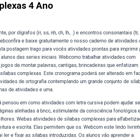
plexas 4 Ano
or dígrafos (rr, ss, nh, ch, lh,…) e encontros consonantais (tr, dr
 Webconfira e baixe gratuitamente o nosso caderno de atividades
ta postagem trago para vocês atividades prontas para imprimir 
 com alunos das series iniciais. Webcomo trabalhar atividades com
jogos de montar palavras, cantigas, brincadeiras que enfatizam.
 sílabas complexas. Este cronograma poderá ser alterado em fa
ividades de ortografia contemplando um grande conjunto de síla
inas de atividades e uma.
 já pensou em como atividades com letra cursiva podem ajudar s
ginas alinhadas à bncc, estimulante da consciência fonológica 
elhores. Webas atividades de sílabas complexas para alfabetiz
tura e escrita. Elas permitem que os. Webcom este lindo livrin
i ler e fixar as sílabas introduzidas. Os alunos vão aprender a