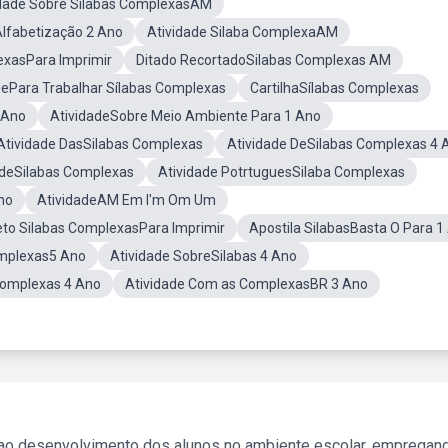
idade Sobre Sílabas ComplexasAM
Alfabetização 2 Ano
Atividade Silaba ComplexaAM
exasPara Imprimir
Ditado RecortadoSilabas Complexas AM
dePara Trabalhar Sílabas Complexas
CartilhaSílabas Complexas
 Ano
AtividadeSobre Meio Ambiente Para 1 Ano
Atividade DasSilabas Complexas
Atividade DeSilabas Complexas 4 
adeSilabas Complexas
Atividade PotrtuguesSilaba Complexas
no
AtividadeAM Em I'm Om Um
eto Silabas ComplexasPara Imprimir
Apostila SilabasBasta O Para 1
omplexas5 Ano
Atividade SobreSilabas 4 Ano
Complexas 4 Ano
Atividade Com as ComplexasBR 3 Ano
 ao desenvolvimento dos alunos no ambiente escolar, empregan