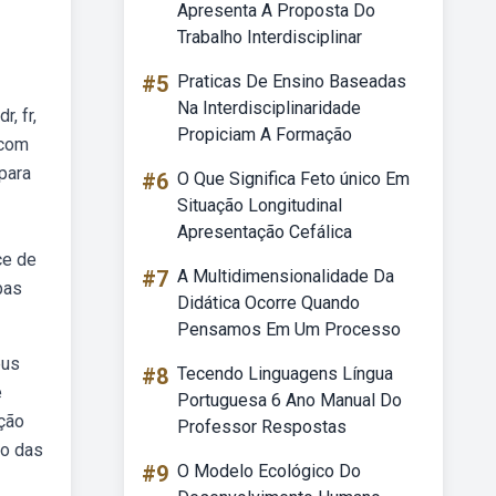
Apresenta A Proposta Do
Trabalho Interdisciplinar
#5
Praticas De Ensino Baseadas
Na Interdisciplinaridade
, fr,
Propiciam A Formação
 com
para
#6
O Que Significa Feto único Em
Situação Longitudinal
Apresentação Cefálica
ce de
#7
A Multidimensionalidade Da
bas
Didática Ocorre Quando
Pensamos Em Um Processo
eus
#8
Tecendo Linguagens Língua
e
Portuguesa 6 Ano Manual Do
ação
Professor Respostas
ho das
#9
O Modelo Ecológico Do