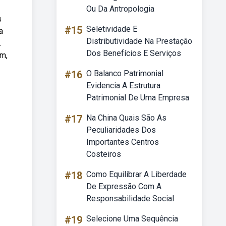
Ou Da Antropologia
s
#15
Seletividade E
a
Distributividade Na Prestação
.
Dos Benefícios E Serviços
im,
#16
O Balanco Patrimonial
Evidencia A Estrutura
Patrimonial De Uma Empresa
#17
Na China Quais São As
Peculiaridades Dos
Importantes Centros
Costeiros
#18
Como Equilibrar A Liberdade
De Expressão Com A
Responsabilidade Social
#19
Selecione Uma Sequência