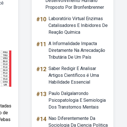
Desenvolvimento Humano
cê
Proposto Por Bronfenbrenner
#10
Laboratório Virtual Enzimas
Catalisadores E Inibidores De
Reação Química
#11
A Informalidade Impacta
Diretamente Na Arrecadação
Tributária De Um País
#12
Saber Redigir E Analisar
Artigos Científicos é Uma
Habilidade Essencial
#13
Paulo Dalgalarrondo
Psicopatologia E Semiologia
ntadas
Dos Transtornos Mentais
o de
#14
Nao Diferentemente Da
 Webas
Sociologia Da Ciencia Politica