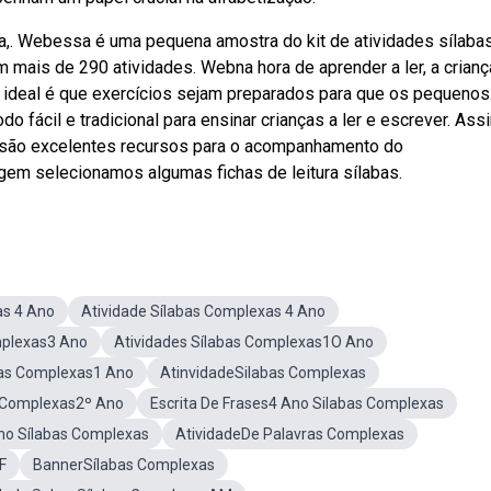
ita,. Webessa é uma pequena amostra do kit de atividades sílaba
mais de 290 atividades. Webna hora de aprender a ler, a crianç
o ideal é que exercícios sejam preparados para que os pequenos
fácil e tradicional para ensinar crianças a ler e escrever. Ass
ra são excelentes recursos para o acompanhamento do
gem selecionamos algumas fichas de leitura sílabas.
as 4 Ano
Atividade Sílabas Complexas 4 Ano
mplexas3 Ano
Atividades Sílabas Complexas1O Ano
bas Complexas1 Ano
AtinvidadeSilabas Complexas
s Complexas2º Ano
Escrita De Frases4 Ano Silabas Complexas
no Sílabas Complexas
AtividadeDe Palavras Complexas
F
BannerSílabas Complexas