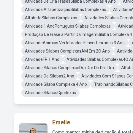
Atividade De Cria FrasesSilaba Complexas 4 Ano
Ativ
Atividade AlfabetizaçãoSílabas Complexas
Atividade
AlfabetoSílabas Complexas
Atividades Sílabas Compl
Atividade 1 AnoPortugues Silabas Complexas
Ativida
Produção De Frase a Partir Da ImagemSilaba Complexa 4
AtividadeAnimais Vertebrados E Invertebrados 3 Ano
Atividades Sílabas ComplexasAM Em 2O Ano
Aativid
AtividadeFR 1 Ano
Atividades Sílabas Complexas4O A
Atividade Silabas ComplexasDra Dre Dri Dro Dru
Alfab
Atividade De Sílabas2 Ano
Atividades Com Sílabas C
Atividade Silaba Complexa 4 Ano
TrablhandoSilabas 
Atividade SilabasCpmlexas
Emelie
Como mentor, minha dedicação é total