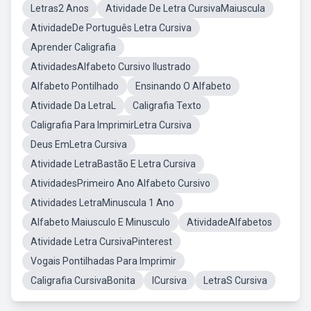
Letras2 Anos
Atividade De Letra CursivaMaiuscula
AtividadeDe Português Letra Cursiva
Aprender Caligrafia
AtividadesAlfabeto Cursivo Ilustrado
Alfabeto Pontilhado
Ensinando O Alfabeto
Atividade Da LetraL
Caligrafia Texto
Caligrafia Para ImprimirLetra Cursiva
Deus EmLetra Cursiva
Atividade LetraBastão E Letra Cursiva
AtividadesPrimeiro Ano Alfabeto Cursivo
Atividades LetraMinuscula 1 Ano
Alfabeto Maiusculo E Minusculo
AtividadeAlfabetos
Atividade Letra CursivaPinterest
Vogais Pontilhadas Para Imprimir
Caligrafia CursivaBonita
ICursiva
LetraS Cursiva