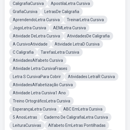
CaligrafiaCursiva
ApostilaLetra Cursiva
GrafiaCursiva
LetrasDe Caligrafia
AprendendoLetra Cursiva
TreinarLetra Cursiva
JogoLetra Cursiva
AEMLetra Cursiva
Atividade DeLetra Cursiva
AtividadesDe Caligrafia
A CursivoAtividade
Atividade LetraD Cursiva
C Caligrafia
TarefasLetra Cursiva
AtividadesAlfabeto Cursiva
Atividade Letra CursivaFrases
Letra S CursivaPara Cobrir
Atividades LetraR Cursiva
AtividadesAlfabetização Cursiva
Atividade Letra Cursiva1 Ano
Treino OrtográficoLetra Cursiva
EsperançaLetra Cursiva
ABC EmLetra Cursiva
5 AnosLetras
Caderno De CaligrafiaLetra Cursiva
LeituraCursivas
Alfabeto EmLetras Pontilhadas