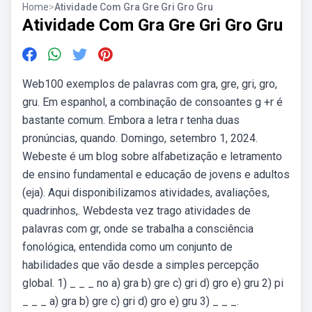
Home
>
Atividade Com Gra Gre Gri Gro Gru
Atividade Com Gra Gre Gri Gro Gru
Web100 exemplos de palavras com gra, gre, gri, gro,
gru. Em espanhol, a combinação de consoantes g +r é
bastante comum. Embora a letra r tenha duas
pronúncias, quando. Domingo, setembro 1, 2024.
Webeste é um blog sobre alfabetização e letramento
de ensino fundamental e educação de jovens e adultos
(eja). Aqui disponibilizamos atividades, avaliações,
quadrinhos,. Webdesta vez trago atividades de
palavras com gr, onde se trabalha a consciência
fonológica, entendida como um conjunto de
habilidades que vão desde a simples percepção
global. 1) _ _ _ no a) gra b) gre c) gri d) gro e) gru 2) pi
_ _ _ a) gra b) gre c) gri d) gro e) gru 3) _ _ _.