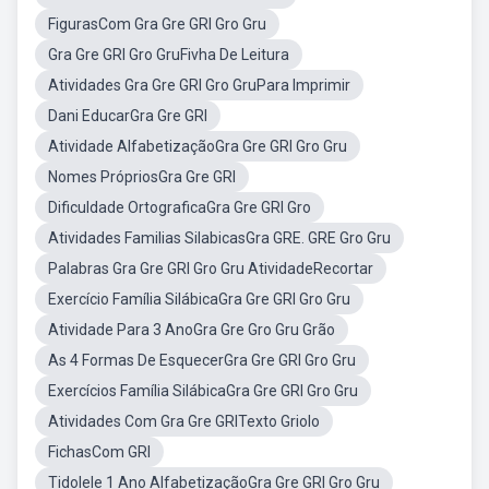
FigurasCom Gra Gre GRI Gro Gru
Gra Gre GRI Gro GruFivha De Leitura
Atividades Gra Gre GRI Gro GruPara Imprimir
Dani EducarGra Gre GRI
Atividade AlfabetizaçãoGra Gre GRI Gro Gru
Nomes PrópriosGra Gre GRI
Dificuldade OrtograficaGra Gre GRI Gro
Atividades Familias SilabicasGra GRE. GRE Gro Gru
Palabras Gra Gre GRI Gro Gru AtividadeRecortar
Exercício Família SilábicaGra Gre GRI Gro Gru
Atividade Para 3 AnoGra Gre Gro Gru Grão
As 4 Formas De EsquecerGra Gre GRI Gro Gru
Exercícios Família SilábicaGra Gre GRI Gro Gru
Atividades Com Gra Gre GRITexto Griolo
FichasCom GRI
Tidolele 1 Ano AlfabetizaçãoGra Gre GRI Gro Gru