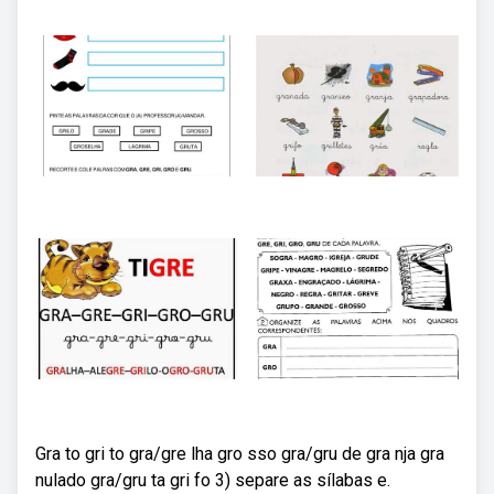
Gra to gri to gra/gre lha gro sso gra/gru de gra nja gra
nulado gra/gru ta gri fo 3) separe as sílabas e.