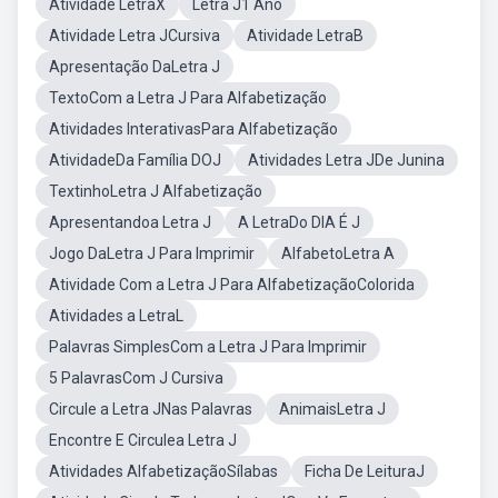
Atividade LetraX
Letra J1 Ano
Atividade Letra JCursiva
Atividade LetraB
Apresentação DaLetra J
TextoCom a Letra J Para Alfabetização
Atividades InterativasPara Alfabetização
AtividadeDa Família DOJ
Atividades Letra JDe Junina
TextinhoLetra J Alfabetização
Apresentandoa Letra J
A LetraDo DIA É J
Jogo DaLetra J Para Imprimir
AlfabetoLetra A
Atividade Com a Letra J Para AlfabetizaçãoColorida
Atividades a LetraL
Palavras SimplesCom a Letra J Para Imprimir
5 PalavrasCom J Cursiva
Circule a Letra JNas Palavras
AnimaisLetra J
Encontre E Circulea Letra J
Atividades AlfabetizaçãoSílabas
Ficha De LeituraJ