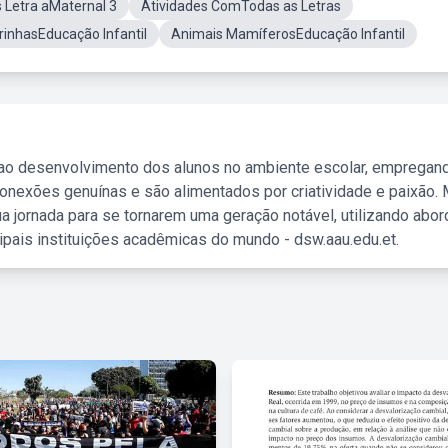
 Letra aMaternal 3
Atividades ComTodas as Letras
rinhasEducação Infantil
Animais MamíferosEducação Infantil
 ao desenvolvimento dos alunos no ambiente escolar, empregan
nexões genuínas e são alimentados por criatividade e paixão. 
a jornada para se tornarem uma geração notável, utilizando abo
ipais instituições acadêmicas do mundo - dsw.aau.edu.et.