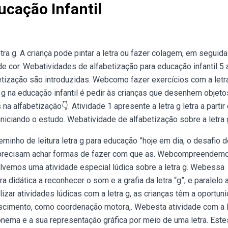
ucação Infantil
a g. A criança pode pintar a letra ou fazer colagem, em seguida
s de cor. Webatividades de alfabetização para educação infantil 5 
etização são introduzidas. Webcomo fazer exercícios com a letr
ra g na educação infantil é pedir às crianças que desenhem objet
a alfabetização👇. Atividade 1 apresente a letra g letra a partir
niciando o estudo. Webatividade de alfabetização sobre a letra 
ninho de leitura letra g para educação ”hoje em dia, o desafio d
es precisam achar formas de fazer com que as. Webcompreendem
lvemos uma atividade especial lúdica sobre a letra g. Webessa
didática a reconhecer o som e a grafia da letra “g”, e paralelo a
zar atividades lúdicas com a letra g, as crianças têm a oportun
scimento, como coordenação motora,. Webesta atividade com a l
 fonema e a sua representação gráfica por meio de uma letra. Este