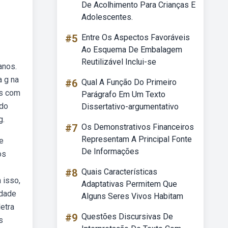
De Acolhimento Para Crianças E
Adolescentes.
#5
Entre Os Aspectos Favoráveis
Ao Esquema De Embalagem
Reutilizável Inclui-se
anos.
a g na
#6
Qual A Função Do Primeiro
os com
Parágrafo Em Um Texto
 do
Dissertativo-argumentativo
g.
#7
Os Demonstrativos Financeiros
Representam A Principal Fonte
e
De Informações
os
#8
Quais Características
 isso,
Adaptativas Permitem Que
idade
Alguns Seres Vivos Habitam
etra
#9
Questões Discursivas De
s