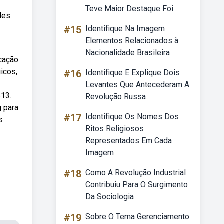
Teve Maior Destaque Foi
ades
#15
Identifique Na Imagem
Elementos Relacionados à
Nacionalidade Brasileira
ucação
icos,
#16
Identifique E Explique Dois
Levantes Que Antecederam A
613.
Revolução Russa
g para
#17
Identifique Os Nomes Dos
s
Ritos Religiosos
Representados Em Cada
Imagem
#18
Como A Revolução Industrial
Contribuiu Para O Surgimento
Da Sociologia
#19
Sobre O Tema Gerenciamento