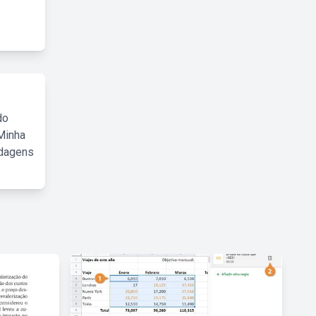
do
Minha
rdagens