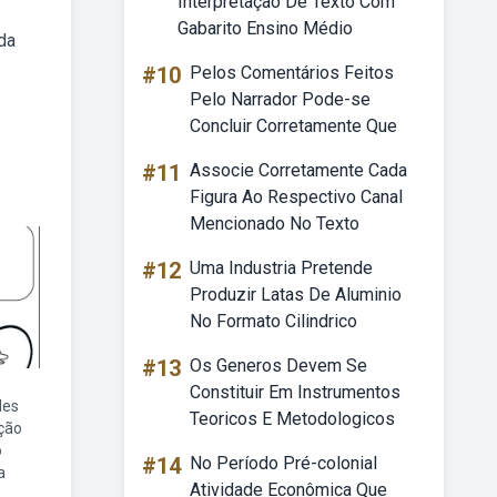
Interpretação De Texto Com
Gabarito Ensino Médio
da
#10
Pelos Comentários Feitos
Pelo Narrador Pode-se
Concluir Corretamente Que
#11
Associe Corretamente Cada
Figura Ao Respectivo Canal
Mencionado No Texto
#12
Uma Industria Pretende
Produzir Latas De Aluminio
No Formato Cilindrico
#13
Os Generos Devem Se
Constituir Em Instrumentos
des
Teoricos E Metodologicos
ção
o
#14
No Período Pré-colonial
a
Atividade Econômica Que