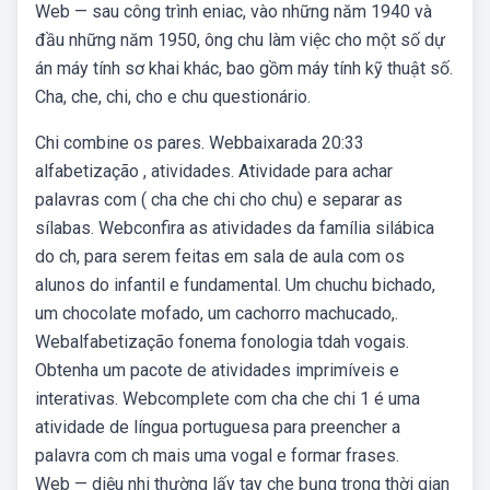
Web — sau công trình eniac, vào những năm 1940 và
đầu những năm 1950, ông chu làm việc cho một số dự
án máy tính sơ khai khác, bao gồm máy tính kỹ thuật số.
Cha, che, chi, cho e chu questionário.
Chi combine os pares. Webbaixarada 20:33
alfabetização , atividades. Atividade para achar
palavras com ( cha che chi cho chu) e separar as
sílabas. Webconfira as atividades da família silábica
do ch, para serem feitas em sala de aula com os
alunos do infantil e fundamental. Um chuchu bichado,
um chocolate mofado, um cachorro machucado,.
Webalfabetização fonema fonologia tdah vogais.
Obtenha um pacote de atividades imprimíveis e
interativas. Webcomplete com cha che chi 1 é uma
atividade de língua portuguesa para preencher a
palavra com ch mais uma vogal e formar frases.
Web — diệu nhi thường lấy tay che bụng trong thời gian