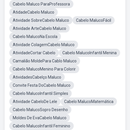
Cabelo Maluco ParaProfessora
AtidadeCabelo Maluco
Atividade SobreCabelo Maluco
Cabelo MalucoFácil
Atividade ArteCabelo Maluco
Cabelo MalucoNa Escola
Atividade ColagemCabelo Maluco
AtividadeCortar Cabelo
Cabelo MalucoInfantil Menina
Camalião MoldePara Cablo Maluco
Cabelo MalucoMenino Para Colorir
AtividadesCabelço Maluco
Convite Festa DoCabelo Maluco
Cabelo MalucoInfantil Simples
Atividade CabeloDe Lele
Cabelo MalucoMatemática
Cabelo MalucoSopro Desenho
Moldes De EvaCabelo Maluco
Cabelo MalucoInfantil Feminino