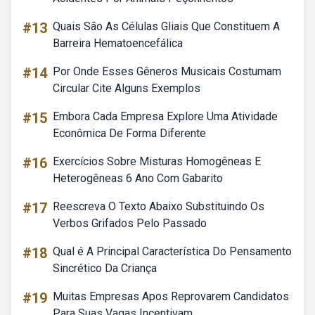
#13
Quais São As Células Gliais Que Constituem A
Barreira Hematoencefálica
#14
Por Onde Esses Gêneros Musicais Costumam
Circular Cite Alguns Exemplos
#15
Embora Cada Empresa Explore Uma Atividade
Econômica De Forma Diferente
#16
Exercícios Sobre Misturas Homogêneas E
Heterogêneas 6 Ano Com Gabarito
#17
Reescreva O Texto Abaixo Substituindo Os
Verbos Grifados Pelo Passado
#18
Qual é A Principal Característica Do Pensamento
Sincrético Da Criança
#19
Muitas Empresas Apos Reprovarem Candidatos
Para Suas Vagas Incentivam