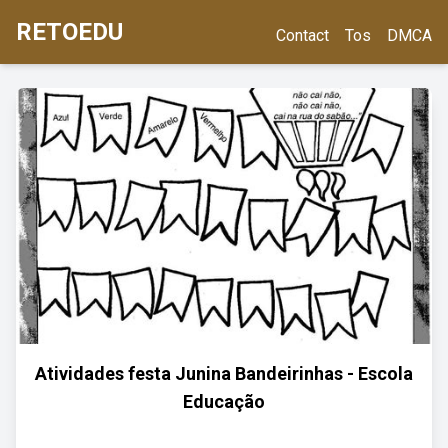
RETOEDU
Contact
Tos
DMCA
Atividades festa Junina Bandeirinhas - Escola
Educação