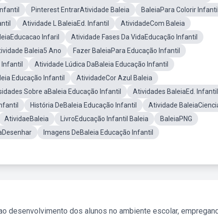
fantil
Pinterest EntrarAtividade Baleia
BaleiaPara Colorir Infanti
ntil
Atividade L BaleiaEd. Infantil
AtividadeCom Baleia
leiaEducacao Infaril
Atividade Fases Da VidaEducação Infantil
tividade Baleia5 Ano
Fazer BaleiaPara Educação Infantil
Infantil
Atividade Lúdica DaBaleia Educação Infantil
eia Educação Infantil
AtividadeCor Azul Baleia
sidades Sobre aBaleia Educação Infantil
Atividades BaleiaEd. Infantil
nfantil
História DeBaleia Educação Infantil
Atividade BaleiaCienci
AtividaeBaleia
LivroEducação Infantil Baleia
BaleiaPNG
iaDesenhar
Imagens DeBaleia Educação Infantil
 ao desenvolvimento dos alunos no ambiente escolar, empregan