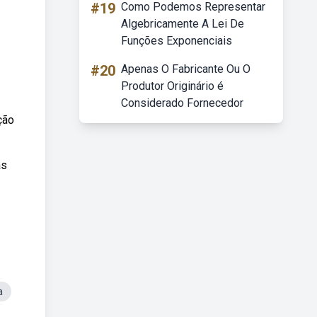
#19
Como Podemos Representar
Algebricamente A Lei De
Funções Exponenciais
#20
Apenas O Fabricante Ou O
Produtor Originário é
Considerado Fornecedor
ção
as
a