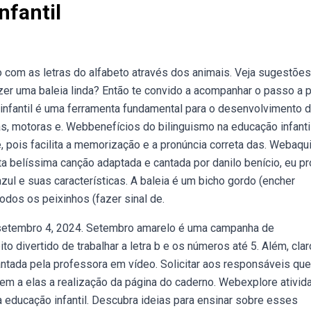
nfantil
 com as letras do alfabeto através dos animais. Veja sugestõe
fazer uma baleia linda? Então te convido a acompanhar o passo a
infantil é uma ferramenta fundamental para o desenvolvimento 
as, motoras e. Webbenefícios do bilinguismo na educação infantil
 pois facilita a memorização e a pronúncia correta das. Webaqui
a belíssima canção adaptada e cantada por danilo benício, eu pr
azul e suas características. A baleia é um bicho gordo (encher
odos os peixinhos (fazer sinal de.
 setembro 4, 2024. Setembro amarelo é uma campanha de
o divertido de trabalhar a letra b e os números até 5. Além, clar
 cantada pela professora em vídeo. Solicitar aos responsáveis que
item a elas a realização da página do caderno. Webexplore ativi
a educação infantil. Descubra ideias para ensinar sobre esses