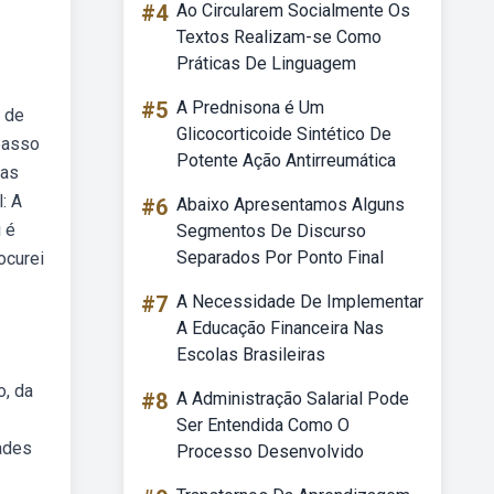
#4
Ao Circularem Socialmente Os
Textos Realizam-se Como
Práticas De Linguagem
#5
A Prednisona é Um
s de
Glicocorticoide Sintético De
 passo
Potente Ação Antirreumática
das
: A
#6
Abaixo Apresentamos Alguns
 é
Segmentos De Discurso
Separados Por Ponto Final
ocurei
#7
A Necessidade De Implementar
A Educação Financeira Nas
Escolas Brasileiras
o, da
#8
A Administração Salarial Pode
Ser Entendida Como O
dades
Processo Desenvolvido