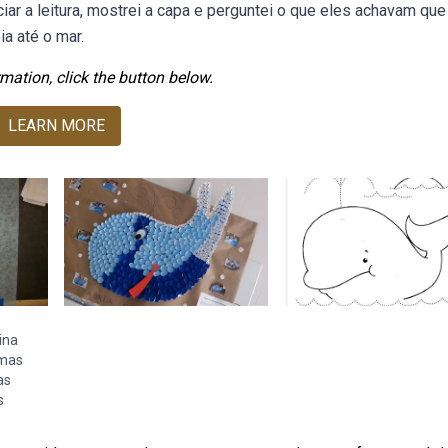
iar a leitura, mostrei a capa e perguntei o que eles achavam que
ia até o mar.
mation, click the button below.
LEARN MORE
ina
umas
as
s