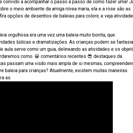
 te convido a acompanhar o passo a passo de como fazer uma! J
sobre o meio ambiente da amiga nívea maria, ela e a rose são as
ira opções de desenhos de baleias para colorir, e veja atividad
aleia orgulhosa era uma vez uma baleia muito bonita, que.
vidades lúdicas e dramatizações. As crianças podem se fantasia
de aula serve como um guia, delineando as atividades e os objet
bordaremos como. 😀 comentários recentes 😎 destaques da.
anças passam uma visão mais ampla de si mesmas, compreende
bre baleia para crianças? Atualmente, existem muitas maneiras
ra as.