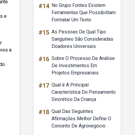
unte
#14
No Grupo Fontes Existem
Ferramentas Que Possibilitam
es e
Formatar Um Texto
#15
As Pessoas De Qual Tipo
Sanguíneo São Consideradas
r
Doadores Universais
ivos a
#16
Sobre O Processo De Análise
ndo
De Investimentos Em
Projetos Empresariais
#17
Qual é A Principal
Característica Do Pensamento
Sincrético Da Criança
#18
Qual Das Seguintes
Afirmações Melhor Define O
Conceito De Agronegócio