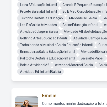
Letra BEducação Infantil
Grande E PequenoEducação In
Projeto BaleiaEd. Infantil
Eu E Meu CorpoEducação Infa
Textinho DaBaleia Educação
AtividadeDe Baleia
Ba
Leo E aBaleia Atividades
BaixarEducação Infantil
A
AtividadeColagem Baleia
Atividade AlfabetoEducação 
Golfinho ArtesEducação Infantil
Atividade Cantiga aBal
Trabalhando a Musical aBaleia Educação Infantil
Curio
BrincadeirasBaleia Educação Infantil
AtividadeBíblica I
Palitoche DeBaleia Educação Infantil
BaleiaDe Papel
Baleia AtividadeM2
AtividadeMaternal Baleia
Bale
Atividade Ed. InfantilBaleiia
Emelie
Como mentor, minha dedicação é total