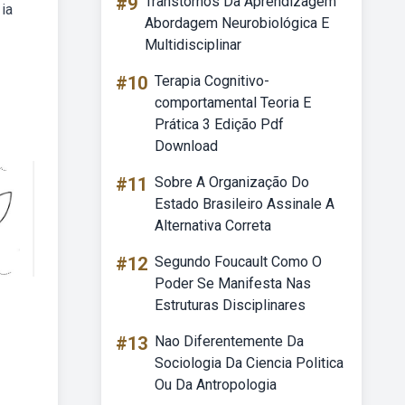
#9
Transtornos Da Aprendizagem
 ia
Abordagem Neurobiológica E
Multidisciplinar
#10
Terapia Cognitivo-
comportamental Teoria E
Prática 3 Edição Pdf
Download
#11
Sobre A Organização Do
Estado Brasileiro Assinale A
Alternativa Correta
#12
Segundo Foucault Como O
Poder Se Manifesta Nas
Estruturas Disciplinares
#13
Nao Diferentemente Da
Sociologia Da Ciencia Politica
Ou Da Antropologia