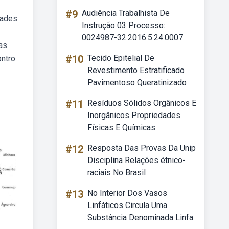
#9
Audiência Trabalhista De
dades
Instrução 03 Processo:
0024987-32.2016.5.24.0007
as
#10
Tecido Epitelial De
ontro
Revestimento Estratificado
Pavimentoso Queratinizado
#11
Resíduos Sólidos Orgânicos E
Inorgânicos Propriedades
Físicas E Químicas
#12
Resposta Das Provas Da Unip
Disciplina Relações étnico-
raciais No Brasil
#13
No Interior Dos Vasos
Linfáticos Circula Uma
Substância Denominada Linfa