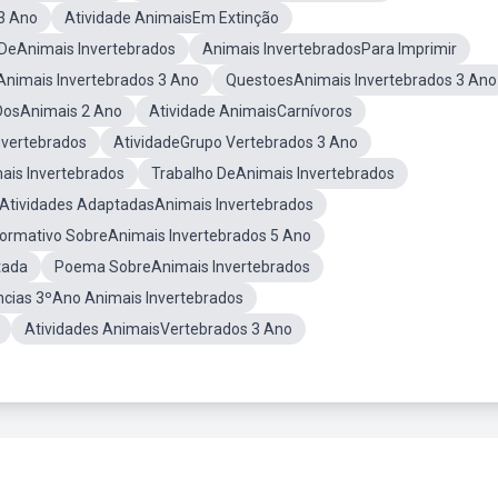
3 Ano
Atividade AnimaisEm Extinção
DeAnimais Invertebrados
Animais InvertebradosPara Imprimir
nimais Invertebrados 3 Ano
QuestoesAnimais Invertebrados 3 Ano
 DosAnimais 2 Ano
Atividade AnimaisCarnívoros
vertebrados
AtividadeGrupo Vertebrados 3 Ano
ais Invertebrados
Trabalho DeAnimais Invertebrados
Atividades AdaptadasAnimais Invertebrados
formativo SobreAnimais Invertebrados 5 Ano
tada
Poema SobreAnimais Invertebrados
ncias 3ºAno Animais Invertebrados
Atividades AnimaisVertebrados 3 Ano