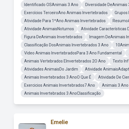
Identificado OSAnimais 3 Ano
Diversidade DeAnimais 
Exercícios TerceiroAno Animais Invertebrados
Grupos 
Atividade Para 1ºAno Animais Invertebrados
ResumoA
Atividade AnimaisNoturnos
Atividade Características
Figura DeAnimais Invertebrados
Imagem DeAnimais In
Classificação DosAnimais Invertebrados 3 Ano
10Anim
Video Animais InvertebradosPara 3 Ano Fundamental
Animais Vertebrados EInvertebrados 2O Ano
Texto In
Atividades AnimaisDo Jardim
Atividade AnimaisAdap
Animais Invertebrados 3 AnoO Que É
Atividade De Cie
Exercicios Animais Invertebrados7 Ano
Animais 3 Ano
Animais Invertebrados 3 AnoClassificação
Emelie