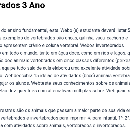
rados 3 Ano
o do ensino fundamental, esta. Webo (a) estudante deverá listar 
s exemplos de vertebrados são onças, galinha, vaca, cachorro e
o apresentam crânio e coluna vertebral. Webos invertebrados
 em todo o mundo, tanto em água doce, como em rios e lagos, 
ção dos animais vertebrados em cinco classes diferentes (peixes
a equipe tudo sala de aula elaborou uma excelente atividade sob
no. Webdescubra 15 ideias de atividades (bncc) animais vertebr
ngajar os alunos. Webteste seus conhecimentos sobre os animai
 São dez questões com alternativas múltiplas sobre. Webquais 
errestres são os animais que passam a maior parte de sua vida 
rtebrados e invertebrados para imprimir ☀️ para infantil, 1º, 2º,
a com atividades sobre animais, vertebrados e invertebrados,