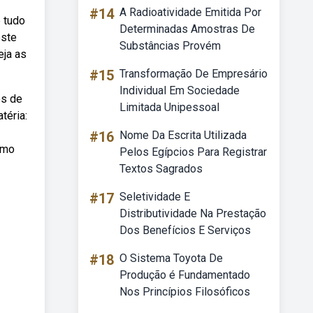
#14
A Radioatividade Emitida Por
 tudo
Determinadas Amostras De
este
Substâncias Provém
eja as
#15
Transformação De Empresário
Individual Em Sociedade
os de
Limitada Unipessoal
téria:
#16
Nome Da Escrita Utilizada
omo
Pelos Egípcios Para Registrar
Textos Sagrados
#17
Seletividade E
Distributividade Na Prestação
Dos Benefícios E Serviços
#18
O Sistema Toyota De
Produção é Fundamentado
Nos Princípios Filosóficos