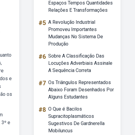
Espaços Tempos Quantidades
Relações E Transformações
#5
A Revolução Industrial
Promoveu Importantes
5
Mudanças No Sistema De
Produção
quanto
#6
Sobre A Classificação Das
,
Locuções Adverbiais Assinale
A Sequência Correta
re
ados e
#7
Os Triângulos Representados
s
Abaixo Foram Desenhados Por
são os
Alguns Estudantes
#8
O Que é Bacilos
em
Supracitoplasmáticos
 3º e
Sugestivos De Gardnerella
Mobiluncus