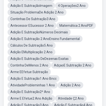
Adição E SubtraçãoImagem
4 Operações2 Ano
Situação ProblemaDe Adição 2 Ano
Continhas De Subtração3 Ano
Antecessor ESucessor 2 Ano
Matemática 2 AnoPDF
Adição E SubtraçãoNúmeros Decimais
Adição E Subtração 2 AnoEnsino Fundamental
Cálculos De Subtração5 Ano
Adição EMultiplicação 2 Ano
Adição E Subtração DeDezenas Exatas
Continha DeMenos 2 Ano
AdçaoE Subtração 2 Ano
Arme EEfetue Subtração
Adição E Subtração1 Ano Bncc
AtividadeProbleminhas 1 Ano
Adição 2 Ano
Adição E Subtração2º Ano
Arme E Efetue2 Ano Adição
Atividade Ç2 Ano
Adição E Subtração3 Ano
Adição E Subtração4 Ano