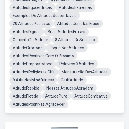
AtitudesEgocêntricas
AtitudesExtremas
Exemplos De AtitudesSustentáveis
20 AtitudesPositivas
AtitudesCorretas Frase
AtitudesDignas
Suas AtitudesFrases
ConceitoDe Atitude
8 Atitudes DeSucesso
AtitudeOrtotono
Foque NasAtitudes
AtitudesPositivas Com O Próximo
AtitudeEmprostotono
Palavras XAtitudes
AtitudesReligiosas Gifs
Mensuração DasAtitudes
9 AtitudesMindfulness
CetifAtitude
AtitudeRispida
Nossas AtitudesAgradam
AtitudeFletida
AtitudePura
AtitudeCombativa
AtitudesPositivas Agradecer