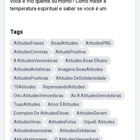
Você e frio quente ou morno? Como medir a
temperatura espiritual e saber se você é um.
Tags
AtitudesFrases
BoasAtitudes
AtitudesPNG
AtitudesCorretas
AtitudePositiva
8 AtitudesVencedoras
Atitudes Boas ERuins
AtitudesAntiéticas
Imagens BoasAtitudes
AtitudesPositivas
Atitudes DeSolidariedade
10Atitudes
RepensandoAtitudes
Oito AtitudesVencedoras
As 8 AtitudesVencedoras
TuasAtitudes
Amor ÉAtitudes
Exemplos De AtitudesÉticas
AtitudesGeram
AtitudesVirao
AtitudesFotos
OqueE Atitudes
AtitudesInsensatas
AtitudesSolidarias
AtitudesImagem
O AtitudesVencedoras