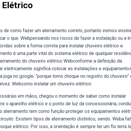
Elétrico
 de como fazer um aterramento correto, portanto iremos ensina
car o que. Webpensando nos riscos de fazer a instalação ou a t
idas sobre a forma correta para instalar chuveiro elétrico e.
nto é uma parte vital do sistema elétrico de qualquer residênc
terramento do chuveiro elétrico Webconforme a definição da
rar eletricamente significa colocar as instalações e equipamentos
á joga no google: “porque tomo choque no registro do chuveiro” 
lvez. Webcomo instalar um chuveiro elétrico:
cessárias em mãos, chegou o momento de saber como instalar
re o aparelho elétrico e o ponto de luz da concessionária, cond
bo aterramento tem como função proteger os equipamentos elétr
rcuito. Existem tipos de aterramento distintos, sendo. Weba fal
que elétrico. Por isso, a orientação é sempre ter um fio terra l