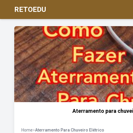
RETOEDU
Aterramento para chuvei
Home
>
Aterramento Para Chuveiro Elétrico