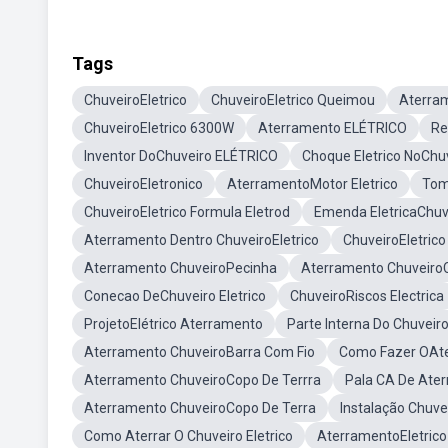
Tags
ChuveiroEletrico
ChuveiroEletrico Queimou
Aterra
ChuveiroEletrico 6300W
Aterramento ELÉTRICO
Re
Inventor DoChuveiro ELÉTRICO
Choque Eletrico NoChu
ChuveiroEletronico
AterramentoMotor Eletrico
Tom
ChuveiroEletrico Formula Eletrod
Emenda EletricaChuv
Aterramento Dentro ChuveiroEletrico
ChuveiroEletric
Aterramento ChuveiroPecinha
Aterramento Chuveir
Conecao DeChuveiro Eletrico
ChuveiroRiscos Electrica
ProjetoElétrico Aterramento
Parte Interna Do Chuveiro
Aterramento ChuveiroBarra Com Fio
Como Fazer OAte
Aterramento ChuveiroCopo De Terrra
Pala CA De Ater
Aterramento ChuveiroCopo De Terra
Instalação Chuve
Como Aterrar O Chuveiro Eletrico
AterramentoEletrico