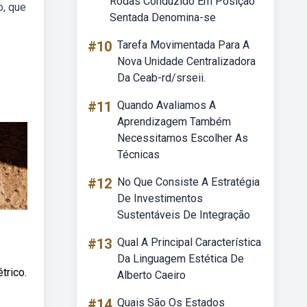
Rodas Conduzido Em Posição
o, que
Sentada Denomina-se
#10
Tarefa Movimentada Para A
Nova Unidade Centralizadora
Da Ceab-rd/srseii.
#11
Quando Avaliamos A
Aprendizagem Também
Necessitamos Escolher As
Técnicas
#12
No Que Consiste A Estratégia
De Investimentos
Sustentáveis De Integração
#13
Qual A Principal Característica
Da Linguagem Estética De
trico.
Alberto Caeiro
#14
Quais São Os Estados