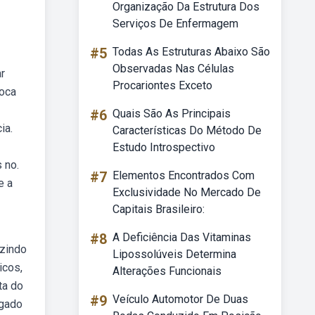
Organização Da Estrutura Dos
Serviços De Enfermagem
#5
Todas As Estruturas Abaixo São
Observadas Nas Células
r
Procariontes Exceto
roca
#6
Quais São As Principais
ia.
Características Do Método De
Estudo Introspectivo
 no.
#7
Elementos Encontrados Com
e a
Exclusividade No Mercado De
Capitais Brasileiro:
#8
A Deficiência Das Vitaminas
uzindo
Lipossolúveis Determina
icos,
Alterações Funcionais
ta do
#9
Veículo Automotor De Duas
igado