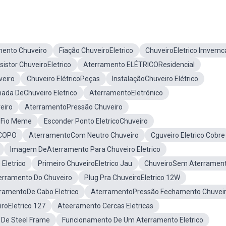
mento Chuveiro
Fiação ChuveiroEletrico
ChuveiroEletrico Imvemc
sistor ChuveiroEletrico
Aterramento ELÉTRICOResidencial
veiro
Chuveiro ElétricoPeças
InstalaçãoChuveiro Elétrico
ada DeChuveiro Eletrico
AterramentoEletrônico
eiro
AterramentoPressão Chuveiro
o Fio Meme
Esconder Ponto EletricoChuveiro
oCOPO
AterramentoCom Neutro Chuveiro
Cguveiro Eletrico Cobre
Imagem DeAterramento Para Chuveiro Eletrico
 Eletrico
Primeiro ChuveiroEletrico Jau
ChuveiroSem Aterramen
rramento Do Chuveiro
Plug Pra ChuveiroEletrico 12W
ramentoDe Cabo Eletrico
AterramentoPressão Fechamento Chuvei
iroEletrico 127
Ateeramento Cercas Eletricas
 De Steel Frame
Funcionamento De Um Aterramento Eletrico