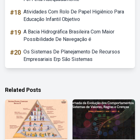
#18
Atividades Com Rolo De Papel Higiênico Para
Educação Infantil Objetivo
#19
A Bacia Hidrográfica Brasileira Com Maior
Possibilidade De Navegação é
#20
Os Sistemas De Planejamento De Recursos
Empresariais Erp São Sistemas
Related Posts