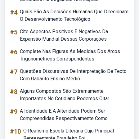
#4
Quais São As Decisões Humanas Que Direcionam
O Desenvolvimento Tecnológico
#5
Cite Aspectos Positivos E Negativos Da
Expansão Mundial Dessas Corporações
#6
Complete Nas Figuras As Medidas Dos Arcos
Trigonométricos Correspondentes
#7
Questões Discursivas De Interpretação De Texto
Com Gabarito Ensino Médio
#8
Alguns Compostos São Extremamente
Importantes No Cotidiano Podemos Citar
#9
A Identidade E A Alteridade Podem Ser
Compreendidas Respectivamente Como:
#10
O Realismo Escola Literária Cujo Principal
Representante Brasileiro Foi