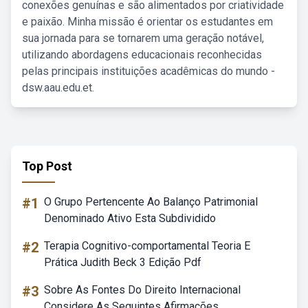
conexões genuínas e são alimentados por criatividade
e paixão. Minha missão é orientar os estudantes em
sua jornada para se tornarem uma geração notável,
utilizando abordagens educacionais reconhecidas
pelas principais instituições acadêmicas do mundo -
dsw.aau.edu.et.
Top Post
#1
O Grupo Pertencente Ao Balanço Patrimonial
Denominado Ativo Esta Subdividido
#2
Terapia Cognitivo-comportamental Teoria E
Prática Judith Beck 3 Edição Pdf
#3
Sobre As Fontes Do Direito Internacional
Considere As Seguintes Afirmações