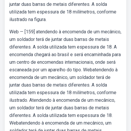
juntar duas barras de metais diferentes. A solda
utilizada tem espessura de 18 milímetros, conforme
ilustrado na figura.
Web — [159] atendendo à encomenda de um mecânico,
um soldador terá de juntar duas barras de metais
diferentes. A solda utilizada tem espessura de 18. A
encomenda chegará ao brasil e será encaminhada para
um centro de encomendas internacionais, onde será
escaneada por um aparelho do tipo. Webatendendo à
encomenda de um mecânico, um soldador terá de
juntar duas barras de metais diferentes. A solda
utilizada tem espessura de 18 milímetros, conforme
ilustrado. Atendendo à encomenda de um mecânico,
um soldador terá de juntar duas barras de metais
diferentes. A solda utilizada tem espessura de 18.
Webatendendo à encomenda de um mecânico, um
soldador terá de juntar duas barras de metais