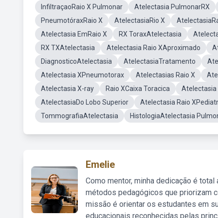
InfiltraçaoRaio X Pulmonar
Atelectasia PulmonarRX
PneumotóraxRaio X
AtelectasiaRio X
AtelectasiaR
Atelectasia EmRaio X
RX ToraxAtelectasia
Atelect
RX TXAtelectasia
Atelectasia Raio XAproximado
A
DiagnosticoAtelectasia
AtelectasiaTratamento
Ate
Atelectasia XPneumotorax
Atelectasias Raio X
Ate
Atelectasia X-ray
Raio XCaixa Toracica
Atelectasia
AtelectasiaDo Lobo Superior
Atelectasia Raio XPediatr
TommografiaAtelectasia
HistologiaAtelectasia Pulmo
Emelie
Como mentor, minha dedicação é total
métodos pedagógicos que priorizam co
missão é orientar os estudantes em su
educacionais reconhecidas pelas princ