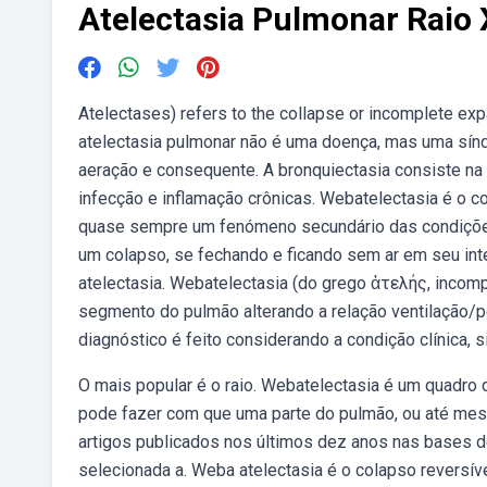
Atelectasia Pulmonar Raio 
Atelectases) refers to the collapse or incomplete e
atelectasia pulmonar não é uma doença, mas uma sínd
aeração e consequente. A bronquiectasia consiste na 
infecção e inflamação crônicas. Webatelectasia é o c
quase sempre um fenómeno secundário das condiçõe
um colapso, se fechando e ficando sem ar em seu int
atelectasia. Webatelectasia (do grego ἀτελής, incom
segmento do pulmão alterando a relação ventilação/
diagnóstico é feito considerando a condição clínica
O mais popular é o raio. Webatelectasia é um quadro 
pode fazer com que uma parte do pulmão, ou até mesmo
artigos publicados nos últimos dez anos nas bases de
selecionada a. Weba atelectasia é o colapso reversí