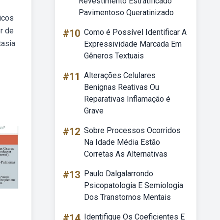
Revestimento Estratificado
Pavimentoso Queratinizado
icos
r de
#10
Como é Possível Identificar A
tasia
Expressividade Marcada Em
Gêneros Textuais
#11
Alterações Celulares
Benignas Reativas Ou
Reparativas Inflamação é
Grave
#12
Sobre Processos Ocorridos
Na Idade Média Estão
Corretas As Alternativas
#13
Paulo Dalgalarrondo
Psicopatologia E Semiologia
Dos Transtornos Mentais
#14
Identifique Os Coeficientes E