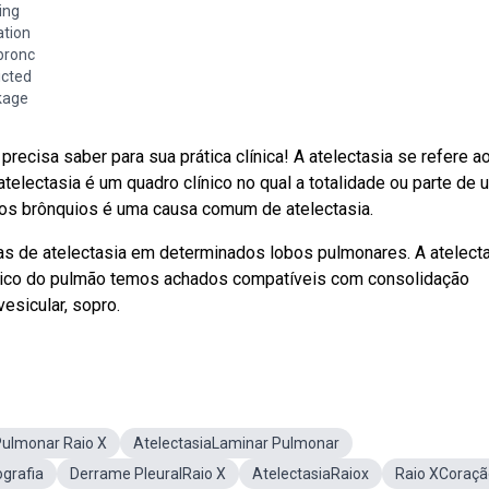
ing
ation
bronc
icted
kage
ecisa saber para sua prática clínica! A atelectasia se refere a
electasia é um quadro clínico no qual a totalidade ou parte de 
dos brônquios é uma causa comum de atelectasia.
s de atelectasia em determinados lobos pulmonares. A atelecta
sico do pulmão temos achados compatíveis com consolidação
esicular, sopro.
ulmonar Raio X
AtelectasiaLaminar Pulmonar
grafia
Derrame PleuralRaio X
AtelectasiaRaiox
Raio XCoraçã