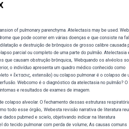
X
xpansion of pulmonary parenchyma. Atelectasis may be used. We
rome que pode ocorrer em várias doenças e que consiste na fal
dilatação e destruição de brônquios de grosso calibre causada 
olapso parcial ou completo de uma parte do pulmão. Atelectasia 
s que causam obstrução brônquica,. Webquando os alvéolos s
erior, o indivíduo apresenta um quadro médico conhecido como
pleto + ἔκτασις, extensão) ou colapso pulmonar é o colapso de
perfusão. Webcomo é o diagnóstico da atelectasia no pulmão? O
, sintomas e resultados de exames de imagem.
de colapso alveolar. O fechamento dessas estruturas respiratóri
 todo esse órgão,. Webesta revisão narrativa de literatura reu
 dados pubmed e scielo, objetivando indicar na literatura
vel do tecido pulmonar com perda de volume; As causas comuns