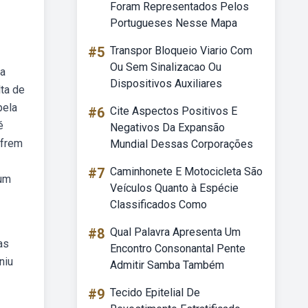
Foram Representados Pelos
Portugueses Nesse Mapa
#5
Transpor Bloqueio Viario Com
Ou Sem Sinalizacao Ou
ba
Dispositivos Auxiliares
ta de
pela
#6
Cite Aspectos Positivos E
é
Negativos Da Expansão
ofrem
Mundial Dessas Corporações
#7
Caminhonete E Motocicleta São
 um
Veículos Quanto à Espécie
Classificados Como
#8
Qual Palavra Apresenta Um
as
Encontro Consonantal Pente
niu
Admitir Samba Também
#9
Tecido Epitelial De