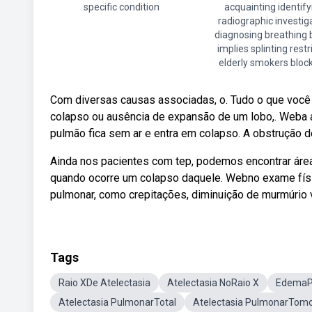
specific condition
acquainting identify
radiographic investig
diagnosing breathing 
implies splinting restr
elderly smokers bloc
Com diversas causas associadas, o. Tudo o que você pr
colapso ou ausência de expansão de um lobo,. Weba at
pulmão fica sem ar e entra em colapso. A obstrução 
Ainda nos pacientes com tep, podemos encontrar área
quando ocorre um colapso daquele. Webno exame fí
pulmonar, como crepitações, diminuição de murmúrio v
Tags
Raio XDe Atelectasia
Atelectasia NoRaio X
EdemaP
Atelectasia PulmonarTotal
Atelectasia PulmonarTomo