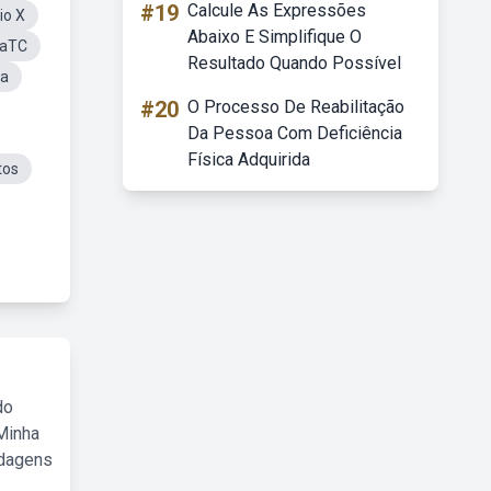
#19
Calcule As Expressões
io X
Abaixo E Simplifique O
iaTC
Resultado Quando Possível
ia
#20
O Processo De Reabilitação
Da Pessoa Com Deficiência
Física Adquirida
tos
do
Minha
rdagens