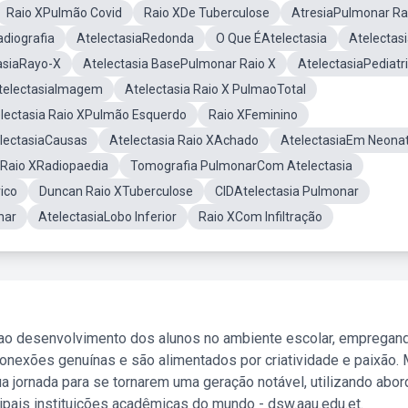
Raio XPulmão Covid
Raio XDe Tuberculose
AtresiaPulmonar Ra
adiografia
AtelectasiaRedonda
O Que ÉAtelectasia
Atelectas
asiaRayo-X
Atelectasia BasePulmonar Raio X
AtelectasiaPediatr
telectasiaImagem
Atelectasia Raio X PulmaoTotal
lectasia Raio XPulmão Esquerdo
Raio XFeminino
lectasiaCausas
Atelectasia Raio XAchado
AtelectasiaEm Neona
 Raio XRadiopaedia
Tomografia PulmonarCom Atelectasia
ico
Duncan Raio XTuberculose
CIDAtelectasia Pulmonar
nar
AtelectasiaLobo Inferior
Raio XCom Infiltração
 ao desenvolvimento dos alunos no ambiente escolar, empregan
nexões genuínas e são alimentados por criatividade e paixão. 
a jornada para se tornarem uma geração notável, utilizando abo
ipais instituições acadêmicas do mundo - dsw.aau.edu.et.