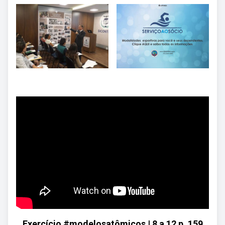
Exercício #modelosatômicos | 8 a 12 p. 159