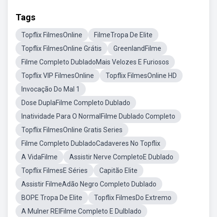
Tags
Topflix FilmesOnline
FilmeTropa De Elite
Topflix FilmesOnline Grátis
GreenlandFilme
Filme Completo DubladoMais Velozes E Furiosos
Topflix VIP FilmesOnline
Topflix FilmesOnline HD
Invocação Do Mal 1
Dose DuplaFilme Completo Dublado
Inatividade Para O NormalFilme Dublado Completo
Topflix FilmesOnline Gratis Series
Filme Completo DubladoCadaveres No Topflix
A VidaFilme
Assistir Nerve CompletoE Dublado
Topflix FilmesE Séries
Capitão Elite
Assistir FilmeAdão Negro Completo Dublado
BOPE Tropa De Elite
Topflix FilmesDo Extremo
A Mulner REIFilme Completo E Dulblado