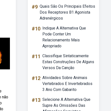
#9
Quais São Os Principais Efeitos
Dos Receptores B1 Agonista
Adrenérgicos
#10
Indique A Alternativa Que
Pode Conter Um
Relacionamento Mais
Apropriado
#11
Classifique Sintaticamente
Estas Construções De Alguns
Versos Da Canção
#12
Atividades Sobre Animais
Vertebrados E Invertebrados
3 Ano Com Gabarito
e
e não
#13
Selecione A Alternativa Que
o
Supre As Omissões Das
do