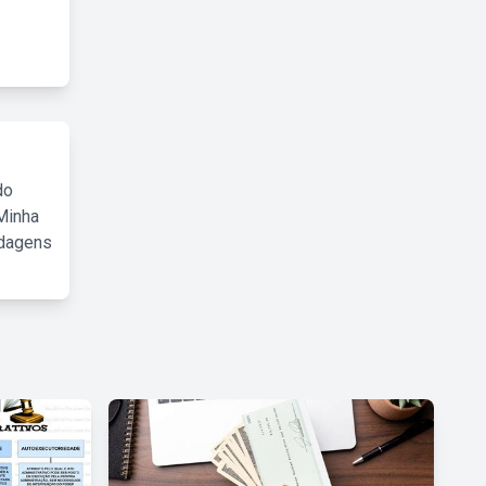
do
Minha
rdagens