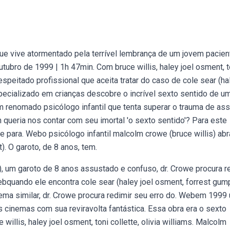
ue vive atormentado pela terrível lembrança de um jovem pacien
tubro de 1999 | 1h 47min. Com bruce willis, haley joel osment, t
espeitado profissional que aceita tratar do caso de cole sear (ha
pecializado em crianças descobre o incrível sexto sentido de u
 renomado psicólogo infantil que tenta superar o trauma de assi
 queria nos contar com seu imortal 'o sexto sentido'? Para este
e para. Webo psicólogo infantil malcolm crowe (bruce willis) ab
. O garoto, de 8 anos, tem.
, um garoto de 8 anos assustado e confuso, dr. Crowe procura r
bquando ele encontra cole sear (haley joel osment, forrest gum
ma similar, dr. Crowe procura redimir seu erro do. Webem 1999
s cinemas com sua reviravolta fantástica. Essa obra era o sexto
llis, haley joel osment, toni collette, olivia williams. Malcolm