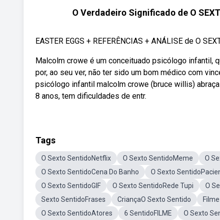
O Verdadeiro Significado de O SEXT
EASTER EGGS + REFERÊNCIAS + ANÁLISE de O SEXTO
Malcolm crowe é um conceituado psicólogo infantil, q
por, ao seu ver, não ter sido um bom médico com vince
psicólogo infantil malcolm crowe (bruce willis) abraç
8 anos, tem dificuldades de entr.
Tags
O Sexto SentidoNetflix
O Sexto SentidoMeme
O Se
O Sexto SentidoCena Do Banho
O Sexto SentidoPacie
O Sexto SentidoGIF
O Sexto SentidoRede Tupi
O Se
Sexto SentidoFrases
CriançaO Sexto Sentido
Filme
O Sexto SentidoAtores
6 SentidoFILME
O Sexto Se