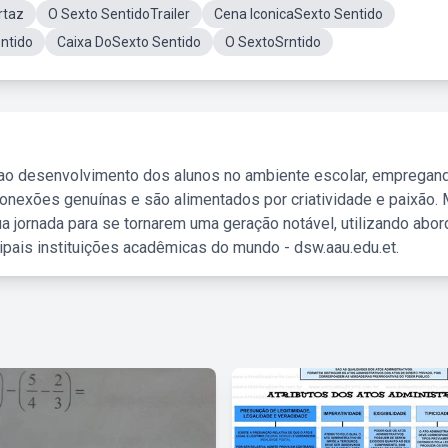
rtaz
O Sexto SentidoTrailer
Cena IconicaSexto Sentido
ntido
Caixa DoSexto Sentido
O SextoSrntido
 ao desenvolvimento dos alunos no ambiente escolar, empregan
nexões genuínas e são alimentados por criatividade e paixão. 
a jornada para se tornarem uma geração notável, utilizando abo
ipais instituições acadêmicas do mundo - dsw.aau.edu.et.