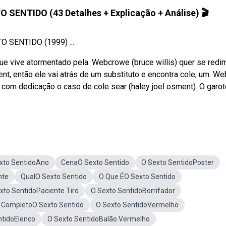
O SENTIDO (43 Detalhes + Explicação + Análise) 🎬
 SENTIDO (1999) ...
ue vive atormentado pela. Webcrowe (bruce willis) quer se redim
nt, então ele vai atrás de um substituto e encontra cole, um. W
a com dedicação o caso de cole sear (haley joel osment). O garot
xto SentidoAno
CenaO Sexto Sentido
O Sexto SentidoPoster
nte
QualO Sexto Sentido
O Que ÉO Sexto Sentido
xto SentidoPaciente Tiro
O Sexto SentidoBorrifador
 CompletoO Sexto Sentido
O Sexto SentidoVermelho
ntidoElenco
O Sexto SentidoBalão Vermelho