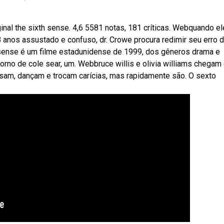
riginal the sixth sense. 4,6 5581 notas, 181 críticas. Webquando el
8 anos assustado e confuso, dr. Crowe procura redimir seu erro 
sense é um filme estadunidense de 1999, dos gêneros drama e
torno de cole sear, um. Webbruce willis e olivia williams chegam
rsam, dançam e trocam carícias, mas rapidamente são. O sexto