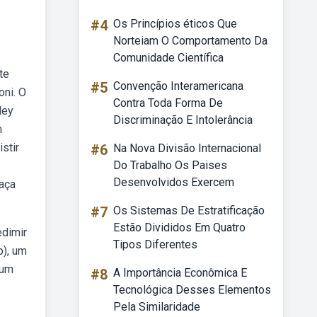
#4
Os Princípios éticos Que
Norteiam O Comportamento Da
Comunidade Científica
te
#5
Convenção Interamericana
oni. O
Contra Toda Forma De
ley
Discriminação E Intolerância
m
stir
#6
Na Nova Divisão Internacional
Do Trabalho Os Paises
Desenvolvidos Exercem
raça
#7
Os Sistemas De Estratificação
Estão Divididos Em Quatro
edimir
Tipos Diferentes
p), um
 um
#8
A Importância Econômica E
Tecnológica Desses Elementos
Pela Similaridade