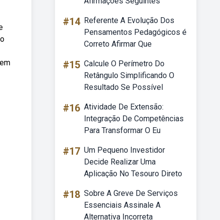
Afirmações Seguintes
#14
Referente A Evolução Dos
e
Pensamentos Pedagógicos é
do
Correto Afirmar Que
 em
#15
Calcule O Perímetro Do
Retângulo Simplificando O
Resultado Se Possível
#16
Atividade De Extensão:
Integração De Competências
Para Transformar O Eu
#17
Um Pequeno Investidor
Decide Realizar Uma
Aplicação No Tesouro Direto
#18
Sobre A Greve De Serviços
Essenciais Assinale A
Alternativa Incorreta