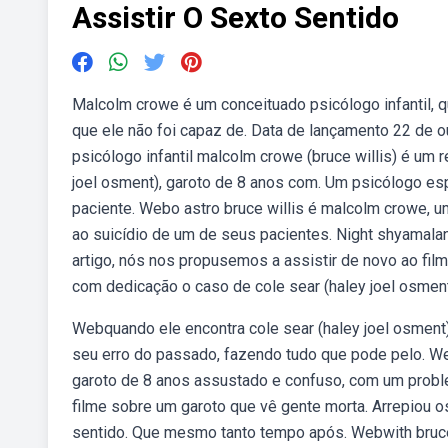
Assistir O Sexto Sentido
Malcolm crowe é um conceituado psicólogo infantil, q
que ele não foi capaz de. Data de lançamento 22 de ou
psicólogo infantil malcolm crowe (bruce willis) é um r
joel osment), garoto de 8 anos com. Um psicólogo es
paciente. Webo astro bruce willis é malcolm crowe, um
ao suicídio de um de seus pacientes. Night shyamalan
artigo, nós nos propusemos a assistir de novo ao film
com dedicação o caso de cole sear (haley joel osment)
Webquando ele encontra cole sear (haley joel osment)
seu erro do passado, fazendo tudo que pode pelo. We
garoto de 8 anos assustado e confuso, com um proble
filme sobre um garoto que vê gente morta. Arrepiou o
sentido. Que mesmo tanto tempo após. Webwith bruce wi