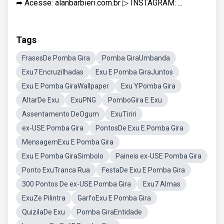
➦ Acesse: alanbarbieri.com.br ▷ INSTAGRAM: ...
Tags
FrasesDe Pomba Gira
Pomba GiraUmbanda
Exu7 Encruzilhadas
Exu E Pomba GiraJuntos
Exu E Pomba GiraWallpaper
Exu YPomba Gira
AltarDe Exu
ExuPNG
PomboGira E Exu
Assentamento DeOgum
ExuTiriri
ex-USE Pomba Gira
PontosDe Exu E Pomba Gira
MensagemExu E Pomba Gira
Exu E Pomba GiraSimbolo
Paineis ex-USE Pomba Gira
Ponto ExuTranca Rua
FestaDe Exu E Pomba Gira
300 Pontos De ex-USE Pomba Gira
Exu7 Almas
ExuZe Pilintra
GarfoExu E Pomba Gira
QuizilaDe Exu
Pomba GiraEntidade