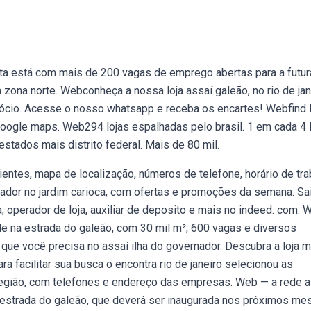
ta está com mais de 200 vagas de emprego abertas para a futur
 zona norte. Webconheça a nossa loja assaí galeão, no rio de jan
ócio. Acesse o nosso whatsapp e receba os encartes! Webfind 
google maps. Web294 lojas espalhadas pelo brasil. 1 em cada 4 
stados mais distrito federal. Mais de 80 mil.
lientes, mapa de localização, números de telefone, horário de tr
ador no jardim carioca, com ofertas e promoções da semana. Sa
, operador de loja, auxiliar de deposito e mais no indeed. com.
de na estrada do galeão, com 30 mil m², 600 vagas e diversos
o que você precisa no assaí ilha do governador. Descubra a loja 
 facilitar sua busca o encontra rio de janeiro selecionou as
 região, com telefones e endereço das empresas. Web — a rede 
a estrada do galeão, que deverá ser inaugurada nos próximos me