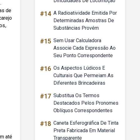
Dificuldades De Locomoção
.
as de
#14
A Radioatividade Emitida Por
carejo
Determinadas Amostras De
os,.
Substâncias Provém
#15
Sem Usar Calculadora
Associe Cada Expressão Ao
Seu Ponto Correspondente
#16
Os Aspectos Lúdicos E
Culturais Que Permeiam As
Diferentes Brincadeiras
#17
Substitua Os Termos
Destacados Pelos Pronomes
Oblíquos Correspondentes
#18
Caneta Esferográfica De Tinta
Preta Fabricada Em Material
am até
Transparente