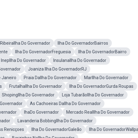
RibeiraIlha Do Governador
Ilha Do GovernadorBairros
ente
Ilha Do GovernadorFreguesia
Ilha Do GovernadorBairro
InepIlha Do Governador
InsulanaIlha Do Governador
Governador
Joaniza Ilha Do GovernadorRJ
e Janeiro
Praia DaIlha Do Governador
MarIlha Do Governador
s
FrutalhaIlha Do Governador
Ilha Do GovernadorGurda Roupas
ShopingIlha Do Governador
Loja TubarãoIlha Do Governador
 Governador
As Cachoeiras DaIlha Do Governador
overnador
IhaDo Governador
Mercado RealIlha Do Governador
nador
Lavanderia BobbingIlha Do Governador
ss Renicçoes
Ilha Do GovernadorGaleão
Ilha Do GovernadorWallp