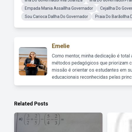
Ilha Do GovernadorVila Joaniza
Ilha Do GovernadorPra
Empada Mania AssaíIlha Governador
CejaIlha Do Gove
Sou Carioca DaIlha Do Governador
Praia Do BarãoIlha
Emelie
Como mentor, minha dedicação é total
métodos pedagógicos que priorizam co
missão é orientar os estudantes em su
educacionais reconhecidas pelas princ
Related Posts