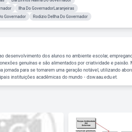
ias
Barzinhos NaIlha Do Governador
rnador
Ilha Do GovernadorLaranjeiras
 Do Governador
Rodizio DeIlha Do Governador
 ao desenvolvimento dos alunos no ambiente escolar, empregan
nexões genuínas e são alimentados por criatividade e paixão. 
a jornada para se tornarem uma geração notável, utilizando abo
ipais instituições acadêmicas do mundo - dsw.aau.edu.et.