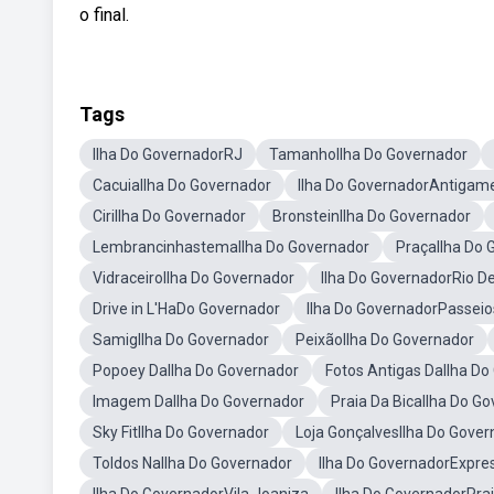
o final.
Tags
Ilha Do GovernadorRJ
TamanhoIlha Do Governador
CacuiaIlha Do Governador
Ilha Do GovernadorAntigam
CiriIlha Do Governador
BronsteinIlha Do Governador
LembrancinhastemaIlha Do Governador
PraçaIlha Do 
VidraceiroIlha Do Governador
Ilha Do GovernadorRio D
Drive in L'HaDo Governador
Ilha Do GovernadorPasseio
SamigIlha Do Governador
PeixãoIlha Do Governador
Popoey DaIlha Do Governador
Fotos Antigas DaIlha Do
Imagem DaIlha Do Governador
Praia Da BicaIlha Do G
Sky FitIlha Do Governador
Loja GonçalvesIlha Do Gover
Toldos NaIlha Do Governador
Ilha Do GovernadorExpre