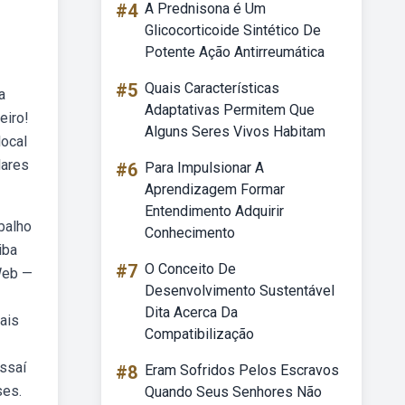
#4
A Prednisona é Um
Glicocorticoide Sintético De
Potente Ação Antirreumática
#5
Quais Características
a
Adaptativas Permitem Que
eiro!
Alguns Seres Vivos Habitam
local
lares
#6
Para Impulsionar A
Aprendizagem Formar
Entendimento Adquirir
abalho
Conhecimento
iba
#7
O Conceito De
 Web —
Desenvolvimento Sustentável
Dita Acerca Da
mais
Compatibilização
assaí
#8
Eram Sofridos Pelos Escravos
ses.
Quando Seus Senhores Não