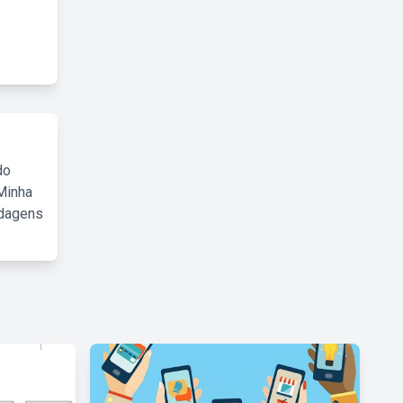
do
Minha
rdagens