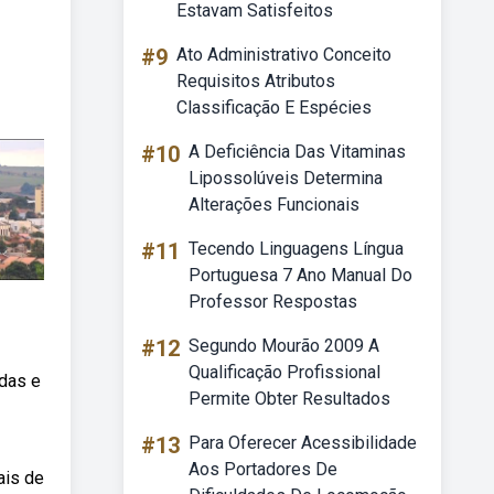
Estavam Satisfeitos
#9
Ato Administrativo Conceito
Requisitos Atributos
Classificação E Espécies
#10
A Deficiência Das Vitaminas
Lipossolúveis Determina
Alterações Funcionais
#11
Tecendo Linguagens Língua
Portuguesa 7 Ano Manual Do
Professor Respostas
#12
Segundo Mourão 2009 A
Qualificação Profissional
idas e
Permite Obter Resultados
#13
Para Oferecer Acessibilidade
Aos Portadores De
ais de