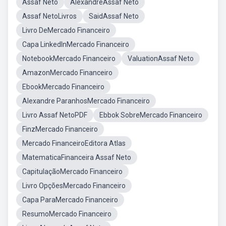
Assaf Neto
AlexandreAssaf Neto
Assaf NetoLivros
SaidAssaf Neto
Livro DeMercado Financeiro
Capa LinkedInMercado Financeiro
NotebookMercado Financeiro
ValuationAssaf Neto
AmazonMercado Financeiro
EbookMercado Financeiro
Alexandre ParanhosMercado Financeiro
Livro Assaf NetoPDF
Ebbok SobreMercado Financeiro
FinzMercado Financeiro
Mercado FinanceiroEditora Atlas
MatematicaFinanceira Assaf Neto
CapitulaçãoMercado Financeiro
Livro OpçõesMercado Financeiro
Capa ParaMercado Financeiro
ResumoMercado Financeiro