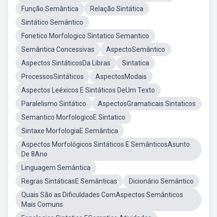
Função Semântica
Relação Sintática
Sintático Semântico
Fonetico Morfologico Sintatico Semantico
Semântica Concessivas
AspectoSemântico
Aspectos SintáticosDa Libras
Sintatica
ProcessosSintáticos
AspectosModais
Aspectos Leéxicos E Sintáticos DeUm Texto
Paralelismo Sintático
AspectosGramaticais Sintaticos
Semantico MorfologicoE Sintatico
Sintaxe MorfologiaE Semântica
Aspectos Morfológicos Sintáticos E SemânticosAsunto
De 8Ano
Linguagem Semântica
Regras SintáticasE Semânticas
Dicionário Semântico
Quais São as Dificuldades ComAspectos Semânticos
Mais Comuns