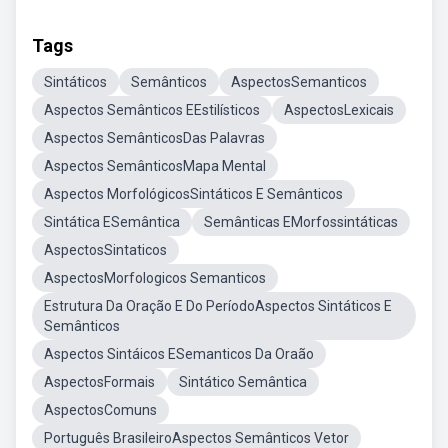
Tags
Sintáticos
Semânticos
AspectosSemanticos
Aspectos Semânticos EEstilísticos
AspectosLexicais
Aspectos SemânticosDas Palavras
Aspectos SemânticosMapa Mental
Aspectos MorfológicosSintáticos E Semânticos
Sintática ESemântica
Semânticas EMorfossintáticas
AspectosSintaticos
AspectosMorfologicos Semanticos
Estrutura Da Oração E Do PeríodoAspectos Sintáticos E
Semânticos
Aspectos Sintáicos ESemanticos Da Oraão
AspectosFormais
Sintático Semântica
AspectosComuns
Português BrasileiroAspectos Semânticos Vetor