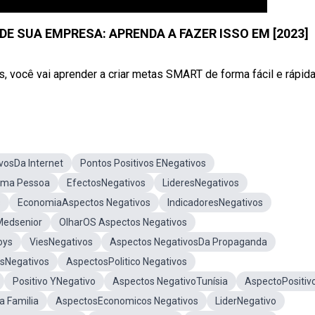
E SUA EMPRESA: APRENDA A FAZER ISSO EM [2023]
ocê vai aprender a criar metas SMART de forma fácil e rápida, 
vosDa Internet
Pontos Positivos ENegativos
Uma Pessoa
EfectosNegativos
LideresNegativos
s
EconomiaAspectos Negativos
IndicadoresNegativos
Medsenior
OlharOS Aspectos Negativos
oys
ViesNegativos
Aspectos NegativosDa Propaganda
osNegativos
AspectosPolitico Negativos
Positivo YNegativo
Aspectos NegativoTunísia
AspectoPositiv
a Familia
AspectosEconomicos Negativos
LiderNegativo