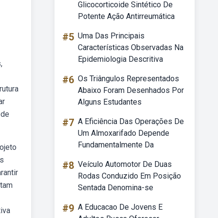
Glicocorticoide Sintético De
Potente Ação Antirreumática
#5
Uma Das Principais
Características Observadas Na
Epidemiologia Descritiva
,
#6
Os Triângulos Representados
rutura
Abaixo Foram Desenhados Por
ar
Alguns Estudantes
 de
#7
A Eficiência Das Operações De
Um Almoxarifado Depende
Fundamentalmente Da
ojeto
os
#8
Veículo Automotor De Duas
antir
Rodas Conduzido Em Posição
ntam
Sentada Denomina-se
#9
A Educacao De Jovens E
iva