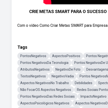
CRIE METAS SMART PARA O SUCESSO D
Com o vídeo Como Criar Metas SMART para Empresas, v
Tags
PontosNegativos
AspectosPositivos
Pontos Negati
Pontos NegativosDa Tecnologia
Pontos NegativosDe 
AtributosNegativos
NegativoDe Foto
Desvantagen
TextosNegativos
NegativoVadia
Pontos Negativos
Aspectos NegativosNo Trabalho
Debilidades
Spect
Não FocarOS Aspectos Negativos
Redes Sociais Pont
Pontos NegativosDas Redes Sociais
ImpactoNegativo
AspectosPsicológicos Negativos
Aspectos NegativosD