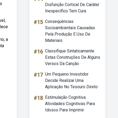
ão
Disfunção Cortical De Caráter
Inespecífico Tem Cura
el,
#15
Consequências
elece
Socioambientais Causadas
Pela Produção E Uso De
mo, a
Materiais
nta
#16
Classifique Sintaticamente
Estas Construções De Alguns
Versos Da Canção
#17
Um Pequeno Investidor
Decide Realizar Uma
Aplicação No Tesouro Direto
#18
Estimulação Cognitiva
Atividades Cognitivas Para
Idosos Para Imprimir