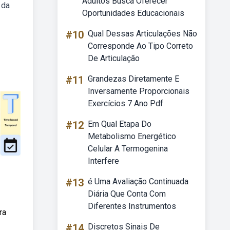
Adultos Busca Oferecer
 da
Oportunidades Educacionais
#10
Qual Dessas Articulações Não
Corresponde Ao Tipo Correto
De Articulação
#11
Grandezas Diretamente E
Inversamente Proporcionais
Exercícios 7 Ano Pdf
#12
Em Qual Etapa Do
Metabolismo Energético
Celular A Termogenina
Interfere
#13
é Uma Avaliação Continuada
Diária Que Conta Com
Diferentes Instrumentos
ra
#14
Discretos Sinais De