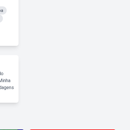
oa
do
Minha
rdagens