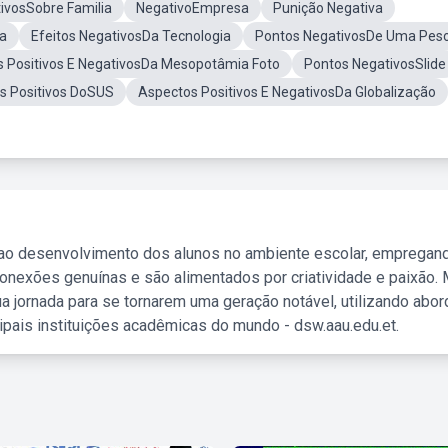
ivosSobre Familia
NegativoEmpresa
Punição Negativa
ta
Efeitos NegativosDa Tecnologia
Pontos NegativosDe Uma Pes
 Positivos E NegativosDa Mesopotâmia Foto
Pontos NegativosSlide
s Positivos DoSUS
Aspectos Positivos E NegativosDa Globalização
 ao desenvolvimento dos alunos no ambiente escolar, empregan
nexões genuínas e são alimentados por criatividade e paixão. 
a jornada para se tornarem uma geração notável, utilizando abo
ipais instituições acadêmicas do mundo - dsw.aau.edu.et.