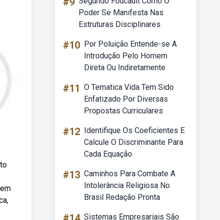
#9
Segundo Foucault Como O
Poder Se Manifesta Nas
Estruturas Disciplinares
#10
Por Poluição Entende-se A
Introdução Pelo Homem
Direta Ou Indiretamente
#11
O Tematica Vida Tem Sido
Enfatizado Por Diversas
Propostas Curriculares
#12
Identifique Os Coeficientes E
Calcule O Discriminante Para
Cada Equação
to
#13
Caminhos Para Combate A
Intolerância Religiosa No
 em
Brasil Redação Pronta
ca,
#14
Sistemas Empresariais São