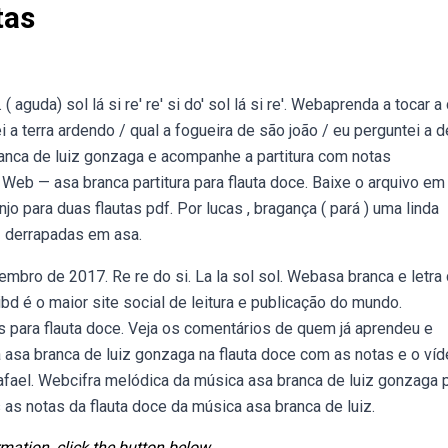
tas
aguda) sol lá si re' re' si do' sol lá si re'. Webaprenda a tocar a 
i a terra ardendo / qual a fogueira de são joão / eu perguntei a 
anca de luiz gonzaga e acompanhe a partitura com notas
. Web — asa branca partitura para flauta doce. Baixe o arquivo em
jo para duas flautas pdf. Por lucas , bragança ( pará ) uma linda
3 derrapadas em asa.
embro de 2017. Re re do si. La la sol sol. Webasa branca e letra
ribd é o maior site social de leitura e publicação do mundo.
 para flauta doce. Veja os comentários de quem já aprendeu e
asa branca de luiz gonzaga na flauta doce com as notas e o víd
afael. Webcifra melódica da música asa branca de luiz gonzaga 
 as notas da flauta doce da música asa branca de luiz.
mation, click the button below.