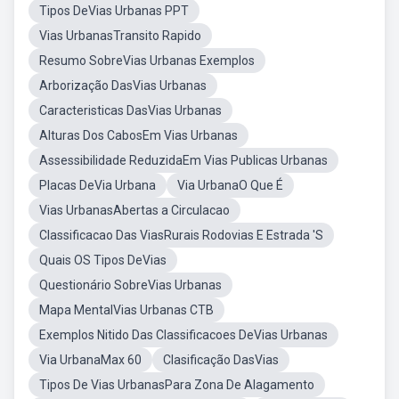
Tipos DeVias Urbanas PPT
Vias UrbanasTransito Rapido
Resumo SobreVias Urbanas Exemplos
Arborização DasVias Urbanas
Caracteristicas DasVias Urbanas
Alturas Dos CabosEm Vias Urbanas
Assessibilidade ReduzidaEm Vias Publicas Urbanas
Placas DeVia Urbana
Via UrbanaO Que É
Vias UrbanasAbertas a Circulacao
Classificacao Das ViasRurais Rodovias E Estrada 'S
Quais OS Tipos DeVias
Questionário SobreVias Urbanas
Mapa MentalVias Urbanas CTB
Exemplos Nitido Das Classificacoes DeVias Urbanas
Via UrbanaMax 60
Clasificação DasVias
Tipos De Vias UrbanasPara Zona De Alagamento