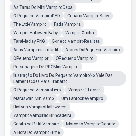
As Taras Do Mini VampiroCapa
O Pequeno VampiroDVD
Cenario VampiroBaby
The LttieVampiro
Fada Vampira
VampiroHallowen Baby
VampiroGacha
TaraMaclay PNG
Boneco VampiroRealista
Asas Vampirina Infantil
Atores DoPequenio Vampiro
OPeueno Vampior
OPequeno Vampiro
Personagem De RPGMini Vampiro
Ilustração Do Livro Do Pequeno VampiroNo Vale Das
Lamentações Para Trabalho
O Pequeno VampiroLivro
VampiroE Lacras
Maraswan MiniVamp
Um FantocheVampiro
Historia VampiroHalloweem
VampiroVampirão Brincadeira
Capitaine Petit Vampire
Morcego VampiroGigante
A Hora Do VampiroFilme