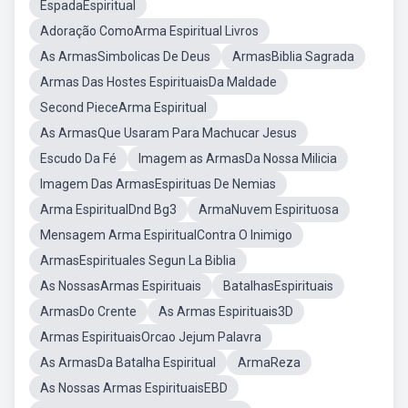
EspadaEspiritual
Adoração ComoArma Espiritual Livros
As ArmasSimbolicas De Deus
ArmasBiblia Sagrada
Armas Das Hostes EspirituaisDa Maldade
Second PieceArma Espiritual
As ArmasQue Usaram Para Machucar Jesus
Escudo Da Fé
Imagem as ArmasDa Nossa Milicia
Imagem Das ArmasEspirituas De Nemias
Arma EspiritualDnd Bg3
ArmaNuvem Espirituosa
Mensagem Arma EspiritualContra O Inimigo
ArmasEspirituales Segun La Biblia
As NossasArmas Espirituais
BatalhasEspirituais
ArmasDo Crente
As Armas Espirituais3D
Armas EspirituaisOrcao Jejum Palavra
As ArmasDa Batalha Espiritual
ArmaReza
As Nossas Armas EspirituaisEBD