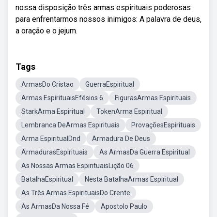
nossa disposição três armas espirituais poderosas
para enfrentarmos nossos inimigos: A palavra de deus,
a oração e o jejum.
Tags
ArmasDo Cristao
GuerraEspiritual
Armas EspirituaisEfésios 6
FigurasArmas Espirituais
StarkArma Espiritual
TokenArma Espiritual
Lembranca DeArmas Espirituais
ProvaçõesEspirituais
Arma EspiritualDnd
Armadura De Deus
ArmadurasEspirituais
As ArmasDa Guerra Espiritual
As Nossas Armas EspirituaisLição 06
BatalhaEspiritual
Nesta BatalhaArmas Espiritual
As Três Armas EspirituaisDo Crente
As ArmasDa Nossa Fé
Apostolo Paulo