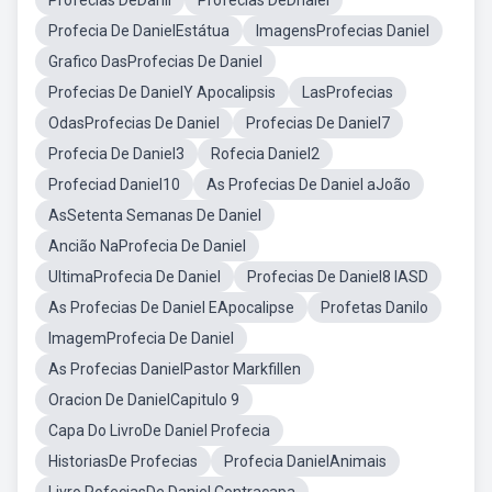
Profecias DeDanil
Profecias DeDnaiel
Profecia De DanielEstátua
ImagensProfecias Daniel
Grafico DasProfecias De Daniel
Profecias De DanielY Apocalipsis
LasProfecias
OdasProfecias De Daniel
Profecias De Daniel7
Profecia De Daniel3
Rofecia Daniel2
Profeciad Daniel10
As Profecias De Daniel aJoão
AsSetenta Semanas De Daniel
Ancião NaProfecia De Daniel
UltimaProfecia De Daniel
Profecias De Daniel8 IASD
As Profecias De Daniel EApocalipse
Profetas Danilo
ImagemProfecia De Daniel
As Profecias DanielPastor Markfillen
Oracion De DanielCapitulo 9
Capa Do LivroDe Daniel Profecia
HistoriasDe Profecias
Profecia DanielAnimais