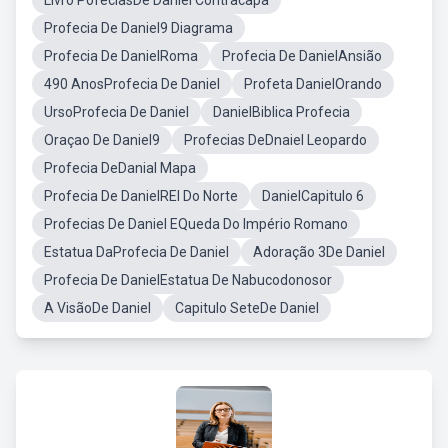
Livro PofeciasDe Daniel Contracapa
Profecia De Daniel9 Diagrama
Profecia De DanielRoma
Profecia De DanielAnsião
490 AnosProfecia De Daniel
Profeta DanielOrando
UrsoProfecia De Daniel
DanielBiblica Profecia
Oraçao De Daniel9
Profecias DeDnaiel Leopardo
Profecia DeDanial Mapa
Profecia De DanielREI Do Norte
DanielCapitulo 6
Profecias De Daniel EQueda Do Império Romano
Estatua DaProfecia De Daniel
Adoração 3De Daniel
Profecia De DanielEstatua De Nabucodonosor
A VisãoDe Daniel
Capitulo SeteDe Daniel