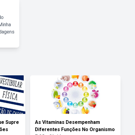
do
Minha
rdagens
ue Supre
As Vitaminas Desempenham
ções
Diferentes Funções No Organismo