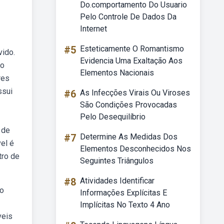
Do.comportamento Do Usuario
Pelo Controle De Dados Da
Internet
#5
Esteticamente O Romantismo
vido.
Evidencia Uma Exaltação Aos
mo
Elementos Nacionais
res
ssui
#6
As Infecções Virais Ou Viroses
São Condições Provocadas
Pelo Desequilíbrio
 de
#7
Determine As Medidas Dos
el é
Elementos Desconhecidos Nos
tro de
Seguintes Triângulos
#8
Atividades Identificar
 o
Informações Explícitas E
Implícitas No Texto 4 Ano
veis