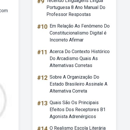
#9
Tecendo Linguagens Língua
Portuguesa 8 Ano Manual Do
 com
Professor Respostas
#10
Em Relação Ao Fenômeno Do
Constitucionalismo Digital é
Incorreto Afirmar
#11
Acerca Do Contexto Histórico
Do Arcadismo Quais As
Alternativas Corretas
#12
Sobre A Organização Do
Estado Brasileiro Assinale A
Alternativa Correta
#13
Quais São Os Principais
Efeitos Dos Receptores B1
Agonista Adrenérgicos
#14
O Realismo Escola Literária