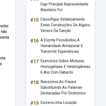
Cujo Principal Representante
Brasileiro Foi
#15
Classifique Sintaticamente
Estas Construções De Alguns
vedor.
Versos Da Canção
e não
esenta
#16
A Escrita Possibilitou A
Humanidade Armazenar E
Transmitir Experiências
enta
#17
Exercícios Sobre Misturas
as
Homogêneas E Heterogêneas
6 Ano Com Gabarito
#18
Reescreva As Frases
Substituindo As Palavras
Destacadas Por Sinônimos
#19
Escreva Uma Locução