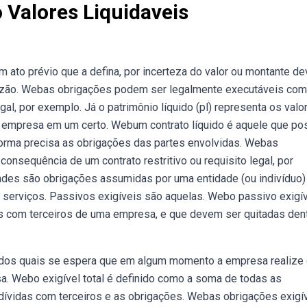
 Valores Liquidaveis
m ato prévio que a defina, por incerteza do valor ou montante de
razão. Webas obrigações podem ser legalmente executáveis co
gal, por exemplo. Já o patrimônio líquido (pl) representa os valo
 empresa em um certo. Webum contrato líquido é aquele que po
forma precisa as obrigações das partes envolvidas. Webas
nsequência de um contrato restritivo ou requisito legal, por
idades são obrigações assumidas por uma entidade (ou indivíduo)
ar serviços. Passivos exigíveis são aquelas. Webo passivo exigív
as com terceiros de uma empresa, e que devem ser quitadas den
, dos quais se espera que em algum momento a empresa realize
a. Webo exigível total é definido como a soma de todas as
 dívidas com terceiros e as obrigações. Webas obrigações exigí