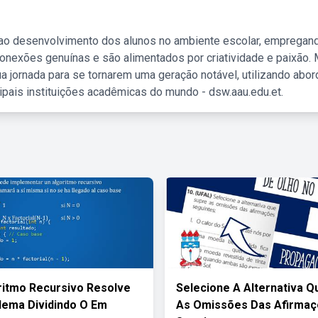
 ao desenvolvimento dos alunos no ambiente escolar, empregan
nexões genuínas e são alimentados por criatividade e paixão. 
a jornada para se tornarem uma geração notável, utilizando abo
ipais instituições acadêmicas do mundo - dsw.aau.edu.et.
itmo Recursivo Resolve
Selecione A Alternativa Q
ema Dividindo O Em
As Omissões Das Afirma