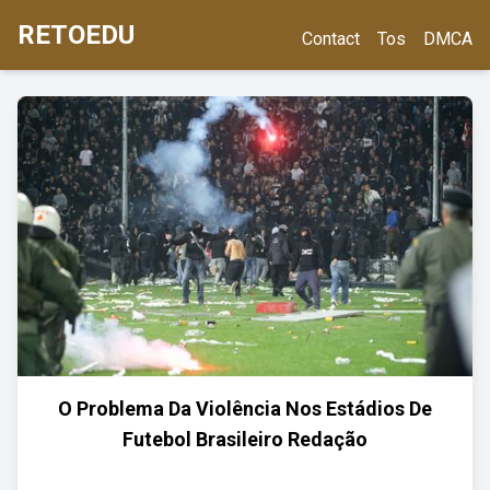
RETOEDU
Contact
Tos
DMCA
O Problema Da Violência Nos Estádios De
Futebol Brasileiro Redação