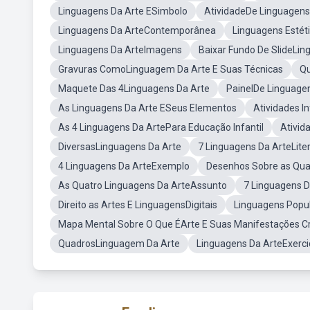
Linguagens Da Arte ESimbolo
AtividadeDe Linguagens
Linguagens Da ArteContemporânea
Linguagens Estét
Linguagens Da ArteImagens
Baixar Fundo De SlideLin
Gravuras ComoLinguagem Da Arte E Suas Técnicas
Qu
Maquete Das 4Linguagens Da Arte
PainelDe Linguage
As Linguagens Da Arte ESeus Elementos
Atividades I
As 4 Linguagens Da ArtePara Educação Infantil
Ativid
DiversasLinguagens Da Arte
7 Linguagens Da ArteLite
4 Linguagens Da ArteExemplo
Desenhos Sobre as Qua
As Quatro Linguagens Da ArteAssunto
7 Linguagens D
Direito as Artes E LinguagensDigitais
Linguagens Popu
Mapa Mental Sobre O Que ÉArte E Suas Manifestações Cr
QuadrosLinguagem Da Arte
Linguagens Da ArteExerci