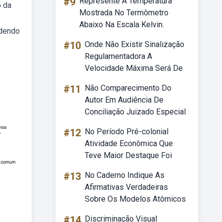
#9
Represente A Temperatura
o da
Mostrada No Termômetro
Abaixo Na Escala Kelvin.
ndendo
#10
Onde Não Existir Sinalização
Regulamentadora A
Velocidade Máxima Será De
#11
Não Comparecimento Do
Autor Em Audiência De
Conciliação Juizado Especial
#12
No Período Pré-colonial
Atividade Econômica Que
Teve Maior Destaque Foi
#13
No Caderno Indique As
Afirmativas Verdadeiras
Sobre Os Modelos Atômicos
#14
Discriminação Visual