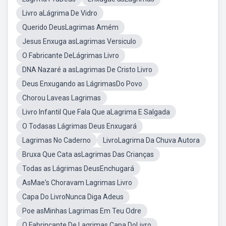
Livro aLágrima De Vidro
Querido DeusLagrimas Amém
Jesus Enxuga asLagrimas Versiculo
O Fabricante DeLágrimas Livro
DNA Nazaré a asLagrimas De Cristo Livro
Deus Enxugando as LágrimasDo Povo
Chorou Laveas Lagrimas
Livro Infantil Que Fala Que aLagrima E Salgada
O Todasas Lágrimas Deus Enxugará
Lagrimas No Caderno
LivroLagrima Da Chuva Autora
Bruxa Que Cata asLagrimas Das Crianças
Todas as Lágrimas DeusEnchugará
AsMae's Choravam Lagrimas Livro
Capa Do LivroNunca Diga Adeus
Poe asMinhas Lagrimas Em Teu Odre
O Fabrincante De Lagrimas Capa DoLivro