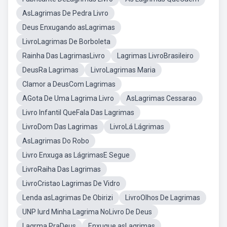
AsLagrimas De Pedra Livro
Deus Enxugando asLagrimas
LivroLagrimas De Borboleta
Rainha Das LagrimasLivro
Lagrimas LivroBrasileiro
DeusRa Lagrimas
LivroLagrimas Maria
Clamor a DeusCom Lagrimas
AGota De Uma Lagrima Livro
AsLagrimas Cessarao
Livro Infantil QueFala Das Lagrimas
LivroDom Das Lagrimas
LivroLá Lágrimas
AsLagrimas Do Robo
Livro Enxuga as LágrimasE Segue
LivroRaiha Das Lagrimas
LivroCristao Lagrimas De Vidro
Lenda asLagrimas De Obirizi
LivroOlhos De Lagrimas
UNP Iurd Minha Lagrima NoLivro De Deus
Lagrma PraDeus
Enxugue asLagrimas