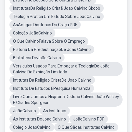
Evangelho DeJoão Serie Cultura Cristã PDF
InstitutasDa Religião Cristã Joao Calvino Skoob
Teologia Prática Um Estudo Sobre JoãoCalvino
AsAntigas Doutrinas Da Graça PDF
Coleção JoãoCalvino
O Que CalvinoFalava Sobre O Emprego
História Da PredestinaçãoDe João Calvino
Biblioteca DeJoão Calvino
Versiculos Usados Para Embaçar a TeologiaDe João
Calvino Da Expiação Limitada
Intitutas Da Religiao CristaDe Joao Calvino
Instituto De Estudos EPesquisa Humaniza
Livre Que Juntas a Hisptoria DeJoão Calvino João Wesley
E Charles Spurgeon
JoãoCalvino
As Institutas
As Institutas DeJoao Calvino
JoãoCalvino PDF
Colegio JoaoCalvino
O Que Sãoas Institutas Calvino