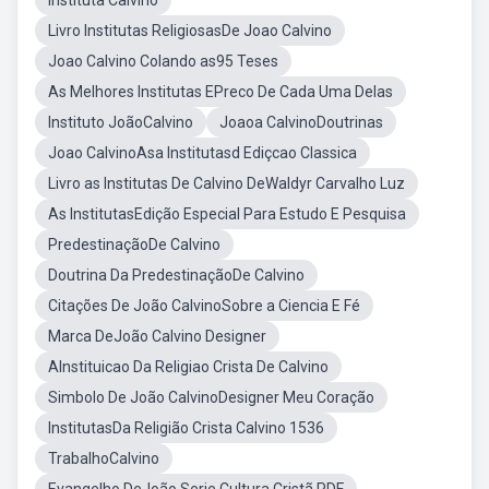
Instituta Calvino
Livro Institutas ReligiosasDe Joao Calvino
Joao Calvino Colando as95 Teses
As Melhores Institutas EPreco De Cada Uma Delas
Instituto JoãoCalvino
Joaoa CalvinoDoutrinas
Joao CalvinoAsa Institutasd Ediçcao Classica
Livro as Institutas De Calvino DeWaldyr Carvalho Luz
As InstitutasEdição Especial Para Estudo E Pesquisa
PredestinaçãoDe Calvino
Doutrina Da PredestinaçãoDe Calvino
Citações De João CalvinoSobre a Ciencia E Fé
Marca DeJoão Calvino Designer
AInstituicao Da Religiao Crista De Calvino
Simbolo De João CalvinoDesigner Meu Coração
InstitutasDa Religião Crista Calvino 1536
TrabalhoCalvino