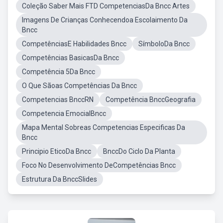
Coleção Saber Mais FTD CompetenciasDa Bncc Artes
Imagens De Crianças Conhecendoa Escolaimento Da
Bncc
CompetênciasE Habilidades Bncc
SímboloDa Bncc
Competências BasicasDa Bncc
Competência 5Da Bncc
O Que Sãoas Competências Da Bncc
Competencias BnccRN
Competência BnccGeografia
Competencia EmocialBncc
Mapa Mental Sobreas Competencias Especificas Da
Bncc
Principio EticoDa Bncc
BnccDo Ciclo Da Planta
Foco No Desenvolvimento DeCompetências Bncc
Estrutura Da BnccSlides